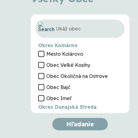
Okres Komárno
Mesto Kolárovo
Obec Veľké Kosihy
Obec Okoličná na Ostrove
Obec Bajč
Obec Imeľ
Okres Dunajská Streda
Obec Zlaté Klasy
Hľadanie
Obec Lehnice
Obec Blatná na Ostrove