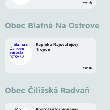
Kostoly
Obec Blatná Na Ostrove
Kaplnka Najsvätejšej
Trojice
Kostoly
Obec Čiližská Radvaň
Kostol reformovanej