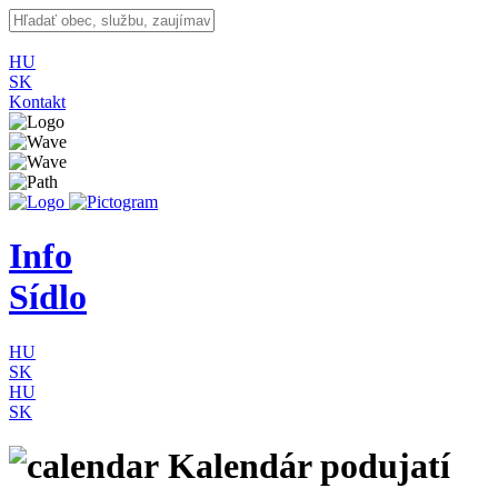
HU
SK
Kontakt
Info
Sídlo
HU
SK
HU
SK
Kalendár podujatí