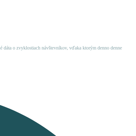
ané dáta o zvyklostiach návštevníkov, vďaka ktorým denno denne