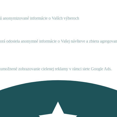
ujú anonymizované informácie o Vaších výberoch
ktorá odosiela anonymné informácie o Vašej návšteve a zbiera agregov
umožnené zobrazovanie cielenej reklamy v rámci siete Google Ads.