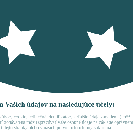
ím Vašich údajov na nasledujúce účely:
úbory cookie, jedinečné identifikátory a ďalšie údaje zariadenia) môžu
rí dodávatelia môžu spracúvať vaše osobné údaje na základe oprávne
ti tejto stránky alebo v našich pravidlách ochrany súkromia.