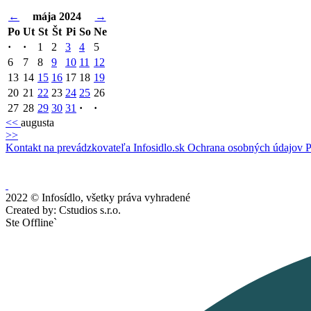
←
mája 2024
→
Po
Ut
St
Št
Pi
So
Ne
·
·
1
2
3
4
5
6
7
8
9
10
11
12
13
14
15
16
17
18
19
20
21
22
23
24
25
26
27
28
29
30
31
·
·
<<
augusta
>>
Kontakt na prevádzkovateľa Infosidlo.sk
Ochrana osobných údajov
P
2022 © Infosídlo, všetky práva vyhradené
Created by: Cstudios s.r.o.
Ste Offline`