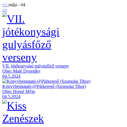
<<
mája - 04
>>
VII. jótékonysági gulyásfőző verseny
Obec Malé Dvorníky
04.5.2024
Könyvbemutató-@Párkereső (Szomolai Tibor)
Obec Horné Mýto
04.5.2024