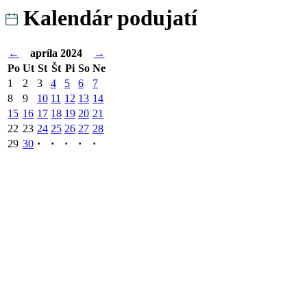
Kalendár podujatí
←
apríla 2024
→
Po
Ut
St
Št
Pi
So
Ne
1
2
3
4
5
6
7
8
9
10
11
12
13
14
15
16
17
18
19
20
21
22
23
24
25
26
27
28
29
30
·
·
·
·
·