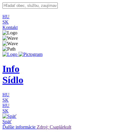
HU
SK
Kontakt
Info
Sídlo
HU
SK
HU
SK
Späť
Ďalšie informácie
Zdroj: Csaplárkult