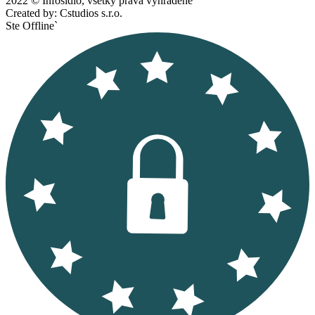
2022 © Infosídlo, všetky práva vyhradené
Created by: Cstudios s.r.o.
Ste Offline`