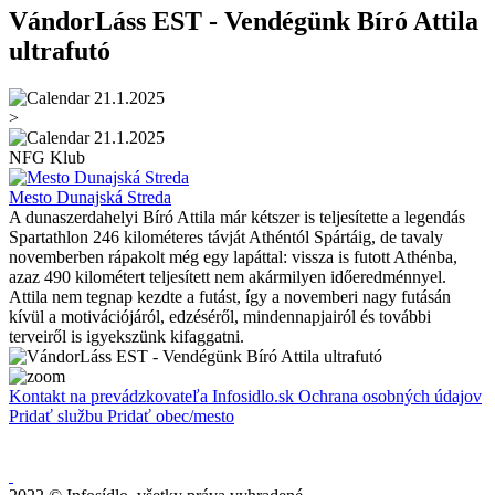
VándorLáss EST - Vendégünk Bíró Attila
ultrafutó
21.1.2025
>
21.1.2025
NFG Klub
Mesto Dunajská Streda
A dunaszerdahelyi Bíró Attila már kétszer is teljesítette a legendás
Spartathlon 246 kilométeres távját Athéntól Spártáig, de tavaly
novemberben rápakolt még egy lapáttal: vissza is futott Athénba,
azaz 490 kilométert teljesített nem akármilyen időeredménnyel.
Attila nem tegnap kezdte a futást, így a novemberi nagy futásán
kívül a motivációjáról, edzéséről, mindennapjairól és további
terveiről is igyekszünk kifaggatni.
Kontakt na prevádzkovateľa Infosidlo.sk
Ochrana osobných údajov
Pridať službu
Pridať obec/mesto