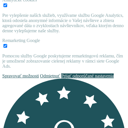
Pre vylepšenie naších služieb, využívame službu Google Analytics,
ktorá odosiela anonymné informácie o Vašej návšteve a zbiera
agregované dáta o zvyklostiach návštevníkov, vďaka ktorým denno
denne vylepšujeme naše služby.
Remarketing Google
Pomocou služby Google poskytujeme remarktingovú reklamu, čím
je umožnené zobrazovanie cielenej reklamy v rámci siete Google
Ads.
Spravovať možnosti
Odmietnuť
Prijať odporúčané nastavenia