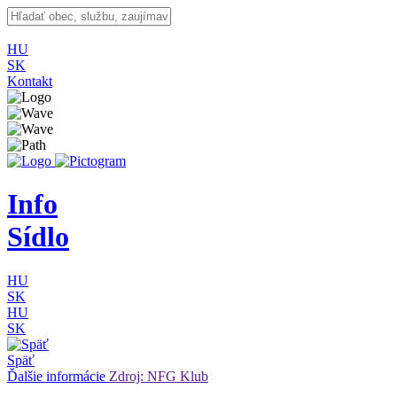
HU
SK
Kontakt
Info
Sídlo
HU
SK
HU
SK
Späť
Ďalšie informácie
Zdroj: NFG Klub