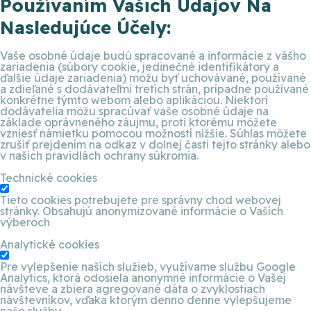
Používaním Vašich Údajov Na
Nasledujúce Účely:
Vaše osobné údaje budú spracované a informácie z vášho
zariadenia (súbory cookie, jedinečné identifikátory a
ďalšie údaje zariadenia) môžu byť uchovávané, používané
a zdieľané s dodávateľmi tretích strán, prípadne používané
konkrétne týmto webom alebo aplikáciou. Niektorí
dodávatelia môžu spracúvať vaše osobné údaje na
základe oprávneného záujmu, proti ktorému môžete
vzniesť námietku pomocou možností nižšie. Súhlas môžete
zrušiť prejdením na odkaz v dolnej časti tejto stránky alebo
v našich pravidlách ochrany súkromia.
Technické cookies
Tieto cookies potrebujete pre správny chod webovej
stránky. Obsahujú anonymizované informácie o Vaších
výberoch
Analytické cookies
Pre vylepšenie naších služieb, využívame službu Google
Analytics, ktorá odosiela anonymné informácie o Vašej
návšteve a zbiera agregované dáta o zvyklostiach
návštevníkov, vďaka ktorým denno denne vylepšujeme
naše služby.