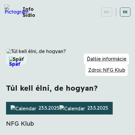
Info
HU
SK
Sídlo
Ďalšie informácie
Späť
Zdroj: NFG Klub
Túl kell élni, de hogyan?
23.5.2025
23.5.2025
NFG Klub