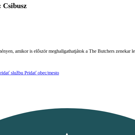
: Csibusz
ményen, amikor is először meghallgathatjátok a The Butchers zenekar le
ridať službu
Pridať obec/mesto