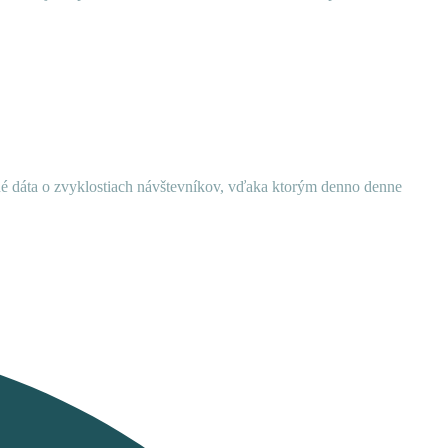
ané dáta o zvyklostiach návštevníkov, vďaka ktorým denno denne