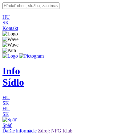
HU
SK
Kontakt
Info
Sídlo
HU
SK
HU
SK
Späť
Ďalšie informácie
Zdroj: NFG Klub