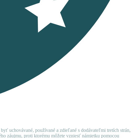
 byť uchovávané, používané a zdieľané s dodávateľmi tretích strán,
ného záujmu, proti ktorému môžete vzniesť námietku pomocou