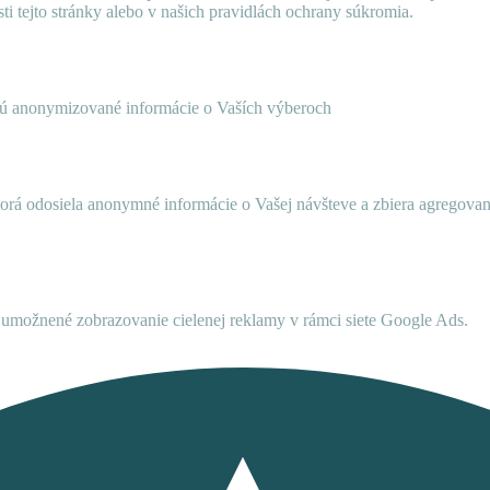
ti tejto stránky alebo v našich pravidlách ochrany súkromia.
ujú anonymizované informácie o Vaších výberoch
ktorá odosiela anonymné informácie o Vašej návšteve a zbiera agregov
umožnené zobrazovanie cielenej reklamy v rámci siete Google Ads.