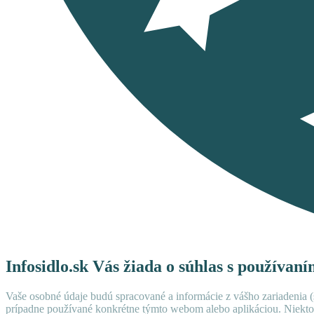
Infosidlo.sk Vás žiada o súhlas s používan
Vaše osobné údaje budú spracované a informácie z vášho zariadenia (s
prípadne používané konkrétne týmto webom alebo aplikáciou. Niekto