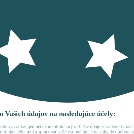
ím Vašich údajov na nasledujúce účely:
úbory cookie, jedinečné identifikátory a ďalšie údaje zariadenia) môžu
rí dodávatelia môžu spracúvať vaše osobné údaje na základe oprávne