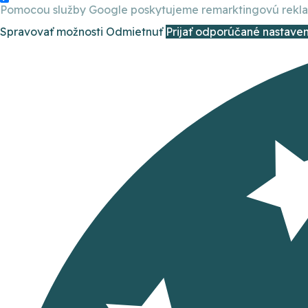
Pomocou služby Google poskytujeme remarktingovú reklamu
Spravovať možnosti
Odmietnuť
Prijať odporúčané nastaven