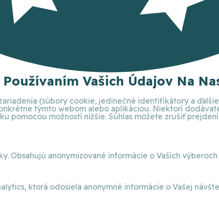
S Používaním Vašich Údajov Na Nas
ariadenia (súbory cookie, jedinečné identifikátory a ďalš
 konkrétne týmto webom alebo aplikáciou. Niektorí dodáva
 pomocou možností nižšie. Súhlas môžete zrušiť prejdením 
nky. Obsahujú anonymizované informácie o Vaších výberoch
alytics, ktorá odosiela anonymné informácie o Vašej návšt