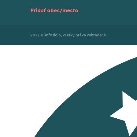
Pridať obec/mesto
2022 © Infosídlo, všetky práva vyhradené