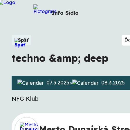
Info
Sídlo
Ďa
Späť
techno &amp; deep
07.3.2025
>
08.3.2025
NFG Klub
Mesto Dunajská Str