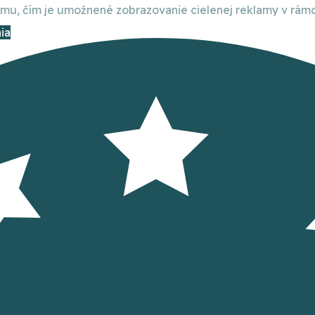
, čím je umožnené zobrazovanie cielenej reklamy v rámci
ia