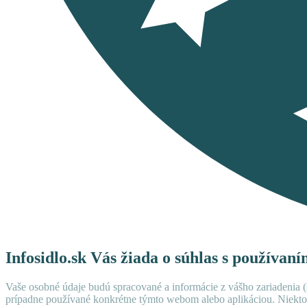
Infosidlo.sk Vás žiada o súhlas s používan
Vaše osobné údaje budú spracované a informácie z vášho zariadenia (s
prípadne používané konkrétne týmto webom alebo aplikáciou. Niekto