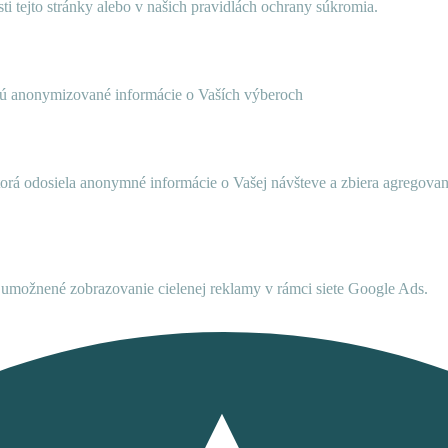
ti tejto stránky alebo v našich pravidlách ochrany súkromia.
ujú anonymizované informácie o Vaších výberoch
ktorá odosiela anonymné informácie o Vašej návšteve a zbiera agregov
umožnené zobrazovanie cielenej reklamy v rámci siete Google Ads.