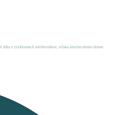
ané dáta o zvyklostiach návštevníkov, vďaka ktorým denno denne