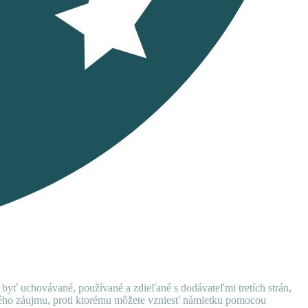
 byť uchovávané, používané a zdieľané s dodávateľmi tretích strán,
ného záujmu, proti ktorému môžete vzniesť námietku pomocou