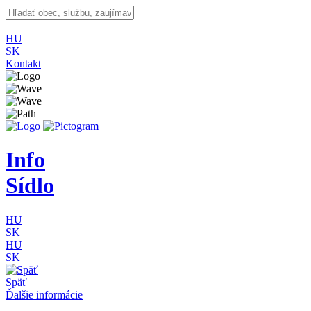
HU
SK
Kontakt
Info
Sídlo
HU
SK
HU
SK
Späť
Ďalšie informácie