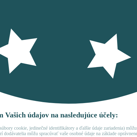
ím Vašich údajov na nasledujúce účely:
úbory cookie, jedinečné identifikátory a ďalšie údaje zariadenia) môžu
rí dodávatelia môžu spracúvať vaše osobné údaje na základe oprávne