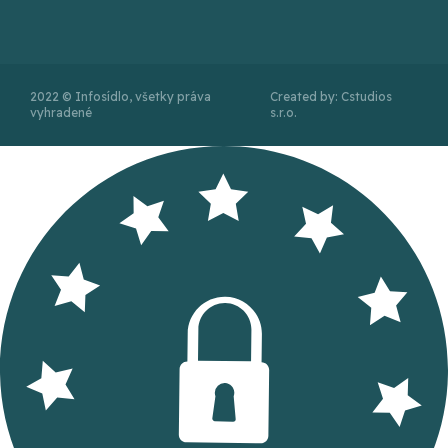
2022 © Infosídlo, všetky práva
Created by: Cstudios
vyhradené
s.r.o.