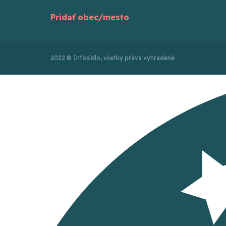
Pridať obec/mesto
2022 © Infosídlo, všetky práva vyhradené