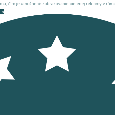
, čím je umožnené zobrazovanie cielenej reklamy v rámci
ia