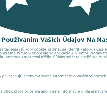
S Používaním Vašich Údajov Na Nas
ariadenia (súbory cookie, jedinečné identifikátory a ďalš
 konkrétne týmto webom alebo aplikáciou. Niektorí dodáva
 pomocou možností nižšie. Súhlas môžete zrušiť prejdením 
nky. Obsahujú anonymizované informácie o Vaších výberoch
alytics, ktorá odosiela anonymné informácie o Vašej návšt