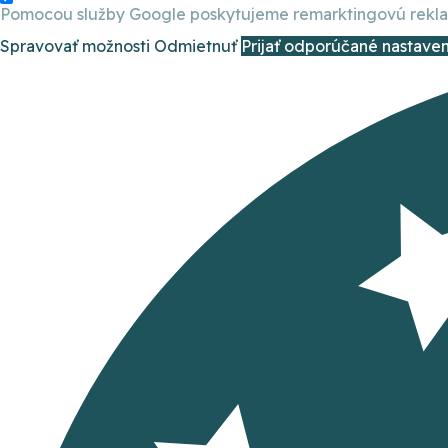
Pomocou služby Google poskytujeme remarktingovú reklamu
Spravovať možnosti
Odmietnuť
Prijať odporúčané nastaven