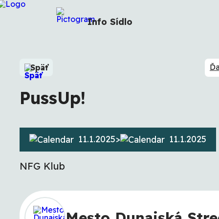
Info
Sídlo
Ďa
Späť
PussUp!
11.1.2025
>
11.1.2025
NFG Klub
Mesto Dunajská Str