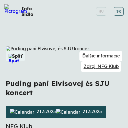
Info
HU
SK
Sídlo
Ďalšie informácie
Späť
Zdroj: NFG Klub
Puding pani Elvisovej és SJU
koncert
21.3.2025
21.3.2025
NFG Klub