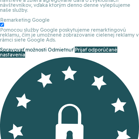
návštevníkov, vďaka ktorým denno denne vylepšujeme
naše služby.
Remarketing Google
Pomocou služby Google poskytujeme remarktingovú
reklamu, čím je umožnené zobrazovanie cielenej reklamy v
rámci siete Google Ads.
Spravovať možnosti
Odmietnuť
Prijať odporúčané
nastavenia