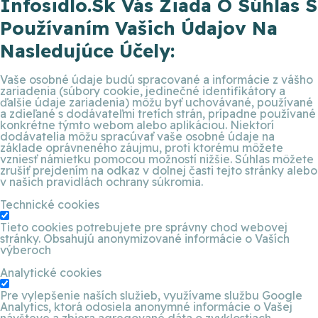
Infosidlo.sk Vás Žiada O Súhlas S
Používaním Vašich Údajov Na
Nasledujúce Účely:
Vaše osobné údaje budú spracované a informácie z vášho
zariadenia (súbory cookie, jedinečné identifikátory a
ďalšie údaje zariadenia) môžu byť uchovávané, používané
a zdieľané s dodávateľmi tretích strán, prípadne používané
konkrétne týmto webom alebo aplikáciou. Niektorí
dodávatelia môžu spracúvať vaše osobné údaje na
základe oprávneného záujmu, proti ktorému môžete
vzniesť námietku pomocou možností nižšie. Súhlas môžete
zrušiť prejdením na odkaz v dolnej časti tejto stránky alebo
v našich pravidlách ochrany súkromia.
Technické cookies
Tieto cookies potrebujete pre správny chod webovej
stránky. Obsahujú anonymizované informácie o Vaších
výberoch
Analytické cookies
Pre vylepšenie naších služieb, využívame službu Google
Analytics, ktorá odosiela anonymné informácie o Vašej
návšteve a zbiera agregované dáta o zvyklostiach