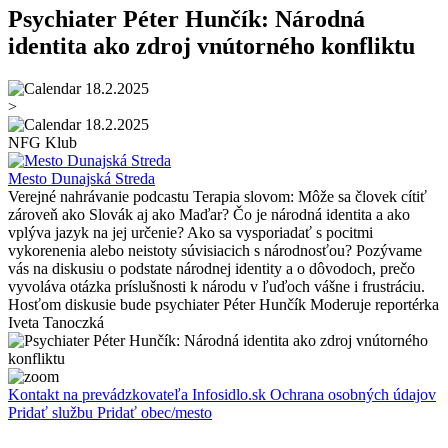
Psychiater Péter Hunčík: Národná
identita ako zdroj vnútorného konfliktu
18.2.2025
>
18.2.2025
NFG Klub
Mesto Dunajská Streda
Verejné nahrávanie podcastu Terapia slovom: Môže sa človek cítiť
zároveň ako Slovák aj ako Maďar? Čo je národná identita a ako
vplýva jazyk na jej určenie? Ako sa vysporiadať s pocitmi
vykorenenia alebo neistoty súvisiacich s národnosťou? Pozývame
vás na diskusiu o podstate národnej identity a o dôvodoch, prečo
vyvoláva otázka príslušnosti k národu v ľuďoch vášne i frustráciu.
Hosťom diskusie bude psychiater Péter Hunčík Moderuje reportérka
Iveta Tanoczká
Kontakt na prevádzkovateľa Infosidlo.sk
Ochrana osobných údajov
Pridať službu
Pridať obec/mesto