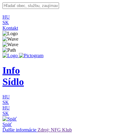
HU
SK
Kontakt
Info
Sídlo
HU
SK
HU
SK
Späť
Ďalšie informácie
Zdroj: NFG Klub