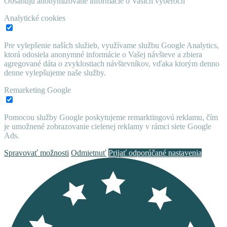
Obsahujú anonymizované informácie o Vaších výberoch
Analytické cookies
Pre vylepšenie naších služieb, využívame službu Google Analytics,
ktorá odosiela anonymné informácie o Vašej návšteve a zbiera
agregované dáta o zvyklostiach návštevníkov, vďaka ktorým denno
denne vylepšujeme naše služby.
Remarketing Google
Pomocou služby Google poskytujeme remarktingovú reklamu, čím
je umožnené zobrazovanie cielenej reklamy v rámci siete Google
Ads.
Spravovať možnosti
Odmietnuť
Prijať odporúčané nastavenia