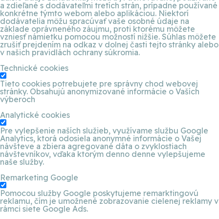
a zdieľané s dodávateľmi tretích strán, prípadne používané
konkrétne týmto webom alebo aplikáciou. Niektorí
dodávatelia môžu spracúvať vaše osobné údaje na
základe oprávneného záujmu, proti ktorému môžete
vzniesť námietku pomocou možností nižšie. Súhlas môžete
zrušiť prejdením na odkaz v dolnej časti tejto stránky alebo
v našich pravidlách ochrany súkromia.
Technické cookies
Tieto cookies potrebujete pre správny chod webovej
stránky. Obsahujú anonymizované informácie o Vaších
výberoch
Analytické cookies
Pre vylepšenie naších služieb, využívame službu Google
Analytics, ktorá odosiela anonymné informácie o Vašej
návšteve a zbiera agregované dáta o zvyklostiach
návštevníkov, vďaka ktorým denno denne vylepšujeme
naše služby.
Remarketing Google
Pomocou služby Google poskytujeme remarktingovú
reklamu, čím je umožnené zobrazovanie cielenej reklamy v
rámci siete Google Ads.