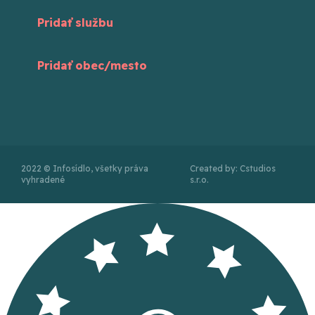
Pridať službu
Pridať obec/mesto
2022 © Infosídlo, všetky práva
Created by: Cstudios
vyhradené
s.r.o.