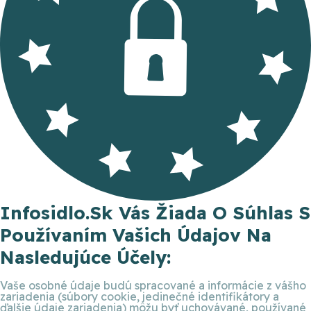
Infosidlo.sk Vás Žiada O Súhlas S
Používaním Vašich Údajov Na
Nasledujúce Účely:
Vaše osobné údaje budú spracované a informácie z vášho
zariadenia (súbory cookie, jedinečné identifikátory a
ďalšie údaje zariadenia) môžu byť uchovávané, používané