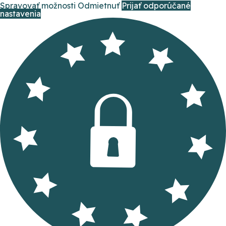
Spravovať možnosti
Odmietnuť
Prijať odporúčané
nastavenia