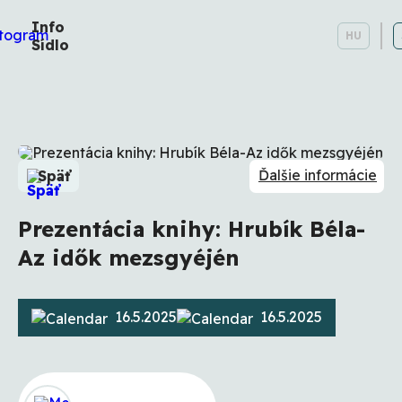
Info
HU
Sídlo
Ďalšie informácie
Späť
Prezentácia knihy: Hrubík Béla-
Az idők mezsgyéjén
16.5.2025
16.5.2025