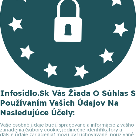
Infosidlo.sk Vás Žiada O Súhlas S
Používaním Vašich Údajov Na
Nasledujúce Účely:
Vaše osobné údaje budú spracované a informácie z vášho
zariadenia (súbory cookie, jedinečné identifikátory a
ďalšie údaje zariadenia) môžu byť uchovávané, používané