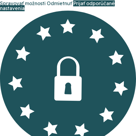
Spravovať možnosti
Odmietnuť
Prijať odporúčané
nastavenia