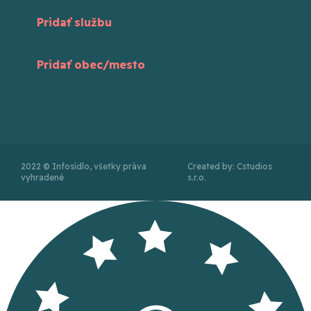
Pridať službu
Pridať obec/mesto
2022 © Infosídlo, všetky práva
Created by: Cstudios
vyhradené
s.r.o.