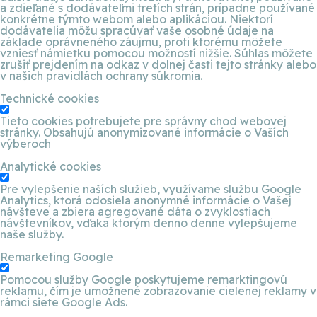
a zdieľané s dodávateľmi tretích strán, prípadne používané
konkrétne týmto webom alebo aplikáciou. Niektorí
dodávatelia môžu spracúvať vaše osobné údaje na
základe oprávneného záujmu, proti ktorému môžete
vzniesť námietku pomocou možností nižšie. Súhlas môžete
zrušiť prejdením na odkaz v dolnej časti tejto stránky alebo
v našich pravidlách ochrany súkromia.
Technické cookies
Tieto cookies potrebujete pre správny chod webovej
stránky. Obsahujú anonymizované informácie o Vaších
výberoch
Analytické cookies
Pre vylepšenie naších služieb, využívame službu Google
Analytics, ktorá odosiela anonymné informácie o Vašej
návšteve a zbiera agregované dáta o zvyklostiach
návštevníkov, vďaka ktorým denno denne vylepšujeme
naše služby.
Remarketing Google
Pomocou služby Google poskytujeme remarktingovú
reklamu, čím je umožnené zobrazovanie cielenej reklamy v
rámci siete Google Ads.