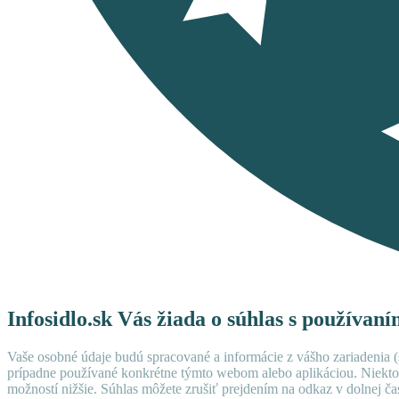
Infosidlo.sk Vás žiada o súhlas s používan
Vaše osobné údaje budú spracované a informácie z vášho zariadenia (s
prípadne používané konkrétne týmto webom alebo aplikáciou. Niekto
možností nižšie. Súhlas môžete zrušiť prejdením na odkaz v dolnej čas