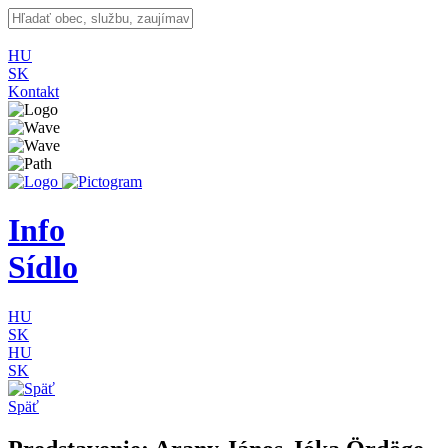
HU
SK
Kontakt
Info
Sídlo
HU
SK
HU
SK
Späť