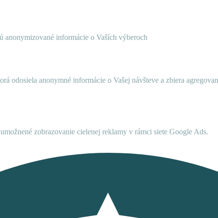
ujú anonymizované informácie o Vaších výberoch
ktorá odosiela anonymné informácie o Vašej návšteve a zbiera agregov
umožnené zobrazovanie cielenej reklamy v rámci siete Google Ads.