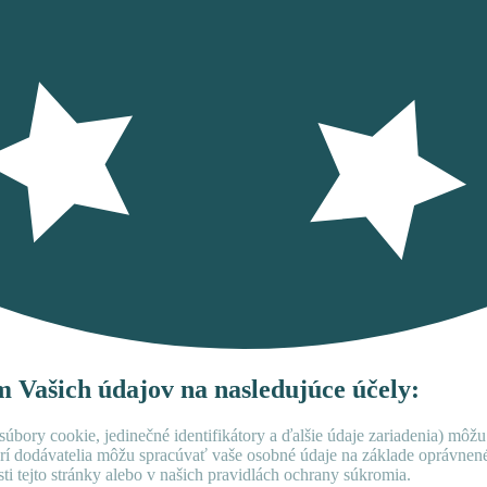
ím Vašich údajov na nasledujúce účely:
úbory cookie, jedinečné identifikátory a ďalšie údaje zariadenia) môžu
rí dodávatelia môžu spracúvať vaše osobné údaje na základe oprávne
ti tejto stránky alebo v našich pravidlách ochrany súkromia.