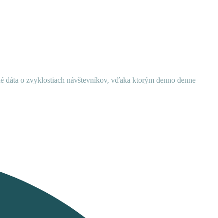
ané dáta o zvyklostiach návštevníkov, vďaka ktorým denno denne