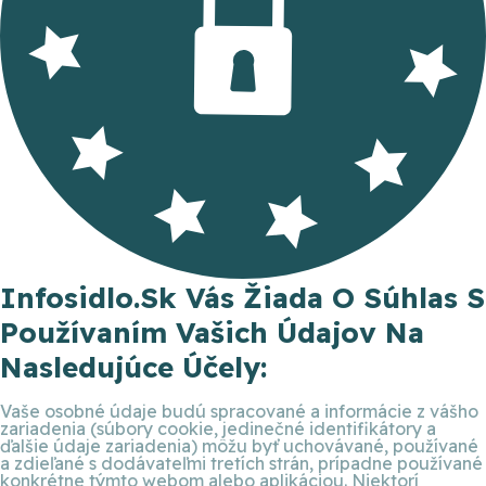
Infosidlo.sk Vás Žiada O Súhlas S
Používaním Vašich Údajov Na
Nasledujúce Účely:
Vaše osobné údaje budú spracované a informácie z vášho
zariadenia (súbory cookie, jedinečné identifikátory a
ďalšie údaje zariadenia) môžu byť uchovávané, používané
a zdieľané s dodávateľmi tretích strán, prípadne používané
konkrétne týmto webom alebo aplikáciou. Niektorí