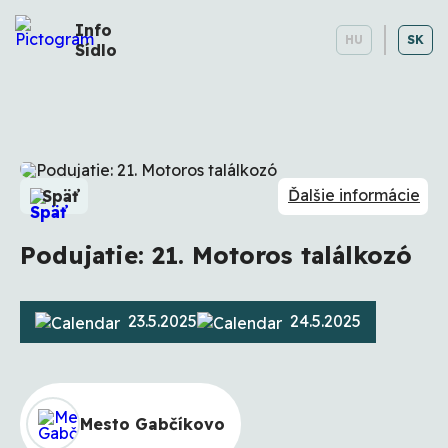
Info
HU
SK
Sídlo
Ďalšie informácie
Späť
Podujatie: 21. Motoros találkozó
23.5.2025
24.5.2025
Mesto Gabčíkovo