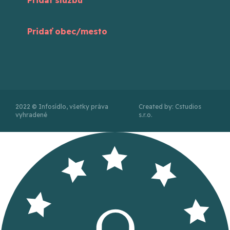
Pridať obec/mesto
2022 © Infosídlo, všetky práva
Created by: Cstudios
vyhradené
s.r.o.