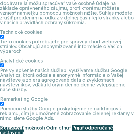
dodávatelia môžu spracúvať vaše osobné údaje na
základe oprávneného záujmu, proti ktorému môžete
vzniesť námietku pomocou možností nižšie. Súhlas môžete
zrušiť prejdením na odkaz v dolnej časti tejto stránky alebo
v našich pravidlách ochrany súkromia.
Technické cookies
Tieto cookies potrebujete pre správny chod webovej
stránky. Obsahujú anonymizované informácie o Vaších
výberoch
Analytické cookies
Pre vylepšenie naších služieb, využívame službu Google
Analytics, ktorá odosiela anonymné informácie o Vašej
návšteve a zbiera agregované dáta o zvyklostiach
návštevníkov, vďaka ktorým denno denne vylepšujeme
naše služby.
Remarketing Google
Pomocou služby Google poskytujeme remarktingovú
reklamu, čím je umožnené zobrazovanie cielenej reklamy v
rámci siete Google Ads.
Spravovať možnosti
Odmietnuť
Prijať odporúčané
nastavenia