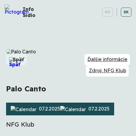
Info
HU
SK
Sídlo
Ďalšie informácie
Späť
Zdroj: NFG Klub
Palo Canto
07.2.2025
07.2.2025
NFG Klub