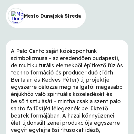
Mesto Dunajská Streda
A Palo Canto saját középpontunk
szimbolizmusa - az eredendően budapesti,
de multikulturális elemekből építkező fúziós
techno formáció és producer duó (Tóth
Bertalan és Kedves Péter) új projektje
egyszerre célozza meg hallgatói magasabb
énjükhöz való spirituális közeledését és
belső tisztulását - mintha csak a szent palo
santo fa füstjét lélegeznék be lüktető
beatek formájában. A hazai könnyűzenei
élet újdonsült zenei produkciója egyszerre
vegyít egyfajta ősi rítusokat idéző,