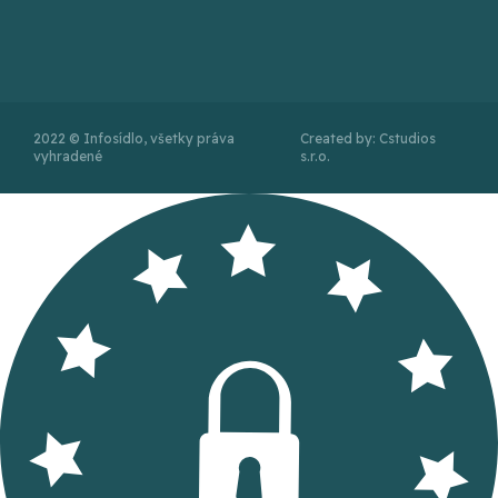
2022 © Infosídlo, všetky práva
Created by: Cstudios
vyhradené
s.r.o.