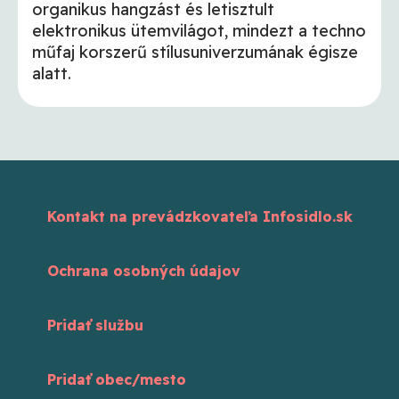
organikus hangzást és letisztult
elektronikus ütemvilágot, mindezt a techno
műfaj korszerű stílusuniverzumának égisze
alatt.
Kontakt na prevádzkovateľa Infosidlo.sk
Ochrana osobných údajov
Pridať službu
Pridať obec/mesto