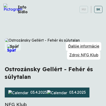
Info
HU
SK
Sídlo
Ďalšie informácie
Späť
Zdroj: NFG Klub
Ostrozánsky Gellért - Fehér és
súlytalan
03.4.2025
03.4.2025
NFG Klub