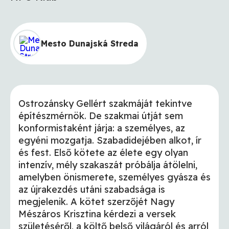
Mesto Dunajská Streda
Ostrozánsky Gellért szakmáját tekintve
építészmérnök. De szakmai útját sem
konformistaként járja: a személyes, az
egyéni mozgatja. Szabadidejében alkot, ír
és fest. Első kötete az élete egy olyan
intenzív, mély szakaszát próbálja átölelni,
amelyben önismerete, személyes gyásza és
az újrakezdés utáni szabadsága is
megjelenik. A kötet szerzőjét Nagy
Mészáros Krisztina kérdezi a versek
születéséről, a költő belső világáról és arról