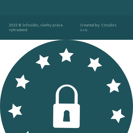
2022 © Infosídlo, všetky práva
Created by: Cstudios
vyhradené
s.r.o.