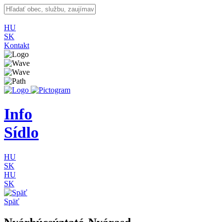
HU
SK
Kontakt
Info
Sídlo
HU
SK
HU
SK
Späť