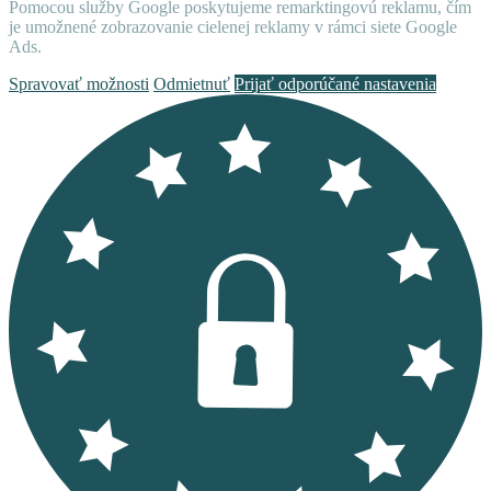
Pomocou služby Google poskytujeme remarktingovú reklamu, čím
je umožnené zobrazovanie cielenej reklamy v rámci siete Google
Ads.
Spravovať možnosti
Odmietnuť
Prijať odporúčané nastavenia