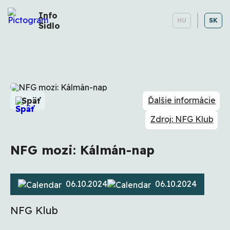
Info
HU
SK
Sídlo
Ďalšie informácie
Späť
Zdroj: NFG Klub
NFG mozi: Kálmán-nap
06.10.2024
06.10.2024
NFG Klub