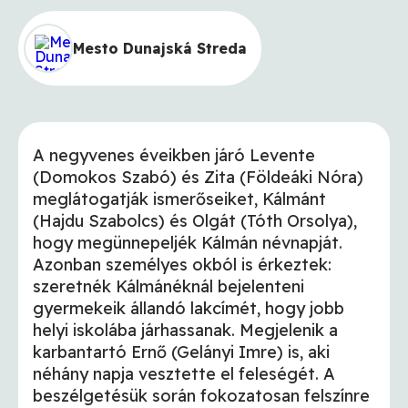
Mesto Dunajská Streda
A negyvenes éveikben járó Levente
(Domokos Szabó) és Zita (Földeáki Nóra)
meglátogatják ismerőseiket, Kálmánt
(Hajdu Szabolcs) és Olgát (Tóth Orsolya),
hogy megünnepeljék Kálmán névnapját.
Azonban személyes okból is érkeztek:
szeretnék Kálmánéknál bejelenteni
gyermekeik állandó lakcímét, hogy jobb
helyi iskolába járhassanak. Megjelenik a
karbantartó Ernő (Gelányi Imre) is, aki
néhány napja vesztette el feleségét. A
beszélgetésük során fokozatosan felszínre