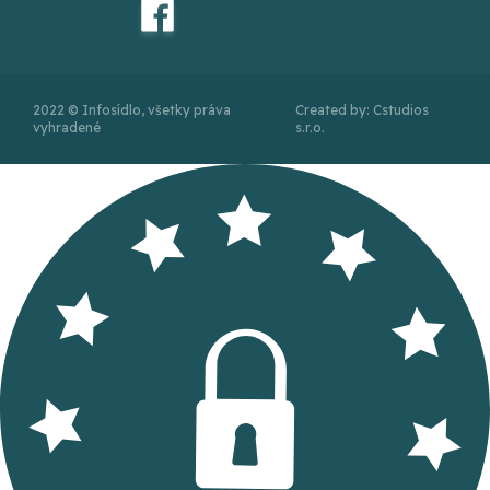
2022 © Infosídlo, všetky práva
Created by: Cstudios
vyhradené
s.r.o.