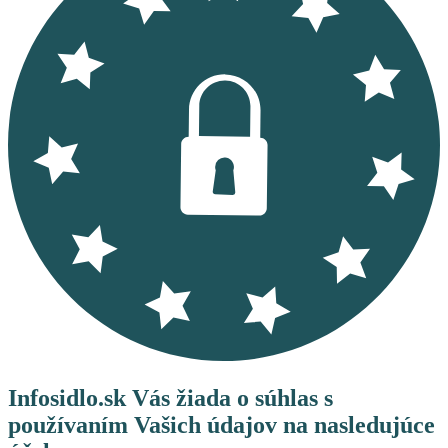
Infosidlo.sk Vás žiada o súhlas s
používaním Vašich údajov na nasledujúce