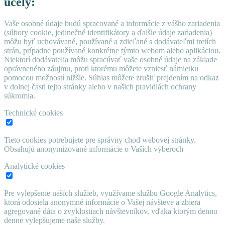
účely:
Vaše osobné údaje budú spracované a informácie z vášho zariadenia
(súbory cookie, jedinečné identifikátory a ďalšie údaje zariadenia)
môžu byť uchovávané, používané a zdieľané s dodávateľmi tretích
strán, prípadne používané konkrétne týmto webom alebo aplikáciou.
Niektorí dodávatelia môžu spracúvať vaše osobné údaje na základe
oprávneného záujmu, proti ktorému môžete vzniesť námietku
pomocou možností nižšie. Súhlas môžete zrušiť prejdením na odkaz
v dolnej časti tejto stránky alebo v našich pravidlách ochrany
súkromia.
Technické cookies
Tieto cookies potrebujete pre správny chod webovej stránky.
Obsahujú anonymizované informácie o Vaších výberoch
Analytické cookies
Pre vylepšenie naších služieb, využívame službu Google Analytics,
ktorá odosiela anonymné informácie o Vašej návšteve a zbiera
agregované dáta o zvyklostiach návštevníkov, vďaka ktorým denno
denne vylepšujeme naše služby.