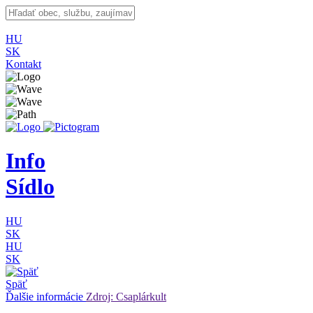
HU
SK
Kontakt
Info
Sídlo
HU
SK
HU
SK
Späť
Ďalšie informácie
Zdroj: Csaplárkult