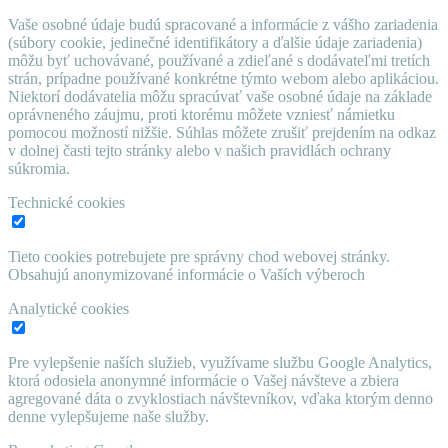
Vaše osobné údaje budú spracované a informácie z vášho zariadenia
(súbory cookie, jedinečné identifikátory a ďalšie údaje zariadenia)
môžu byť uchovávané, používané a zdieľané s dodávateľmi tretích
strán, prípadne používané konkrétne týmto webom alebo aplikáciou.
Niektorí dodávatelia môžu spracúvať vaše osobné údaje na základe
oprávneného záujmu, proti ktorému môžete vzniesť námietku
pomocou možností nižšie. Súhlas môžete zrušiť prejdením na odkaz
v dolnej časti tejto stránky alebo v našich pravidlách ochrany
súkromia.
Technické cookies
Tieto cookies potrebujete pre správny chod webovej stránky.
Obsahujú anonymizované informácie o Vaších výberoch
Analytické cookies
Pre vylepšenie naších služieb, využívame službu Google Analytics,
ktorá odosiela anonymné informácie o Vašej návšteve a zbiera
agregované dáta o zvyklostiach návštevníkov, vďaka ktorým denno
denne vylepšujeme naše služby.