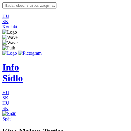
HU
SK
Kontakt
Info
Sídlo
HU
SK
HU
SK
Späť