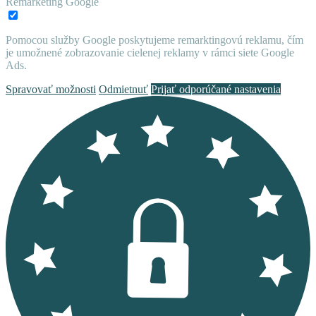
Remarketing Google
Pomocou služby Google poskytujeme remarktingovú reklamu, čím
je umožnené zobrazovanie cielenej reklamy v rámci siete Google
Ads.
Spravovať možnosti
Odmietnuť
Prijať odporúčané nastavenia