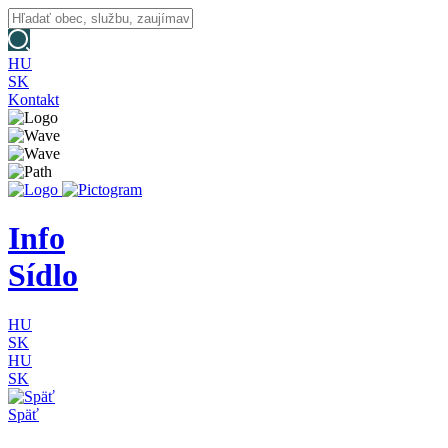
HU
SK
Kontakt
Info
Sídlo
HU
SK
HU
SK
Späť