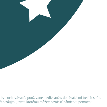
 byť uchovávané, používané a zdieľané s dodávateľmi tretích strán,
ného záujmu, proti ktorému môžete vzniesť námietku pomocou