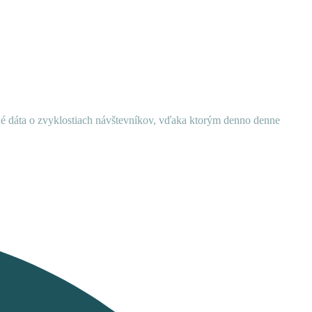
ané dáta o zvyklostiach návštevníkov, vďaka ktorým denno denne