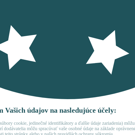
ím Vašich údajov na nasledujúce účely:
úbory cookie, jedinečné identifikátory a ďalšie údaje zariadenia) môžu
rí dodávatelia môžu spracúvať vaše osobné údaje na základe oprávne
ti tejto stránky alebo v našich pravidlách ochrany súkromia.