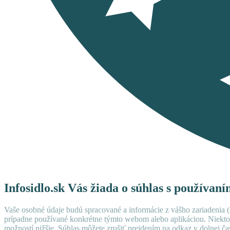
Infosidlo.sk Vás žiada o súhlas s používan
Vaše osobné údaje budú spracované a informácie z vášho zariadenia (s
prípadne používané konkrétne týmto webom alebo aplikáciou. Niekto
možností nižšie. Súhlas môžete zrušiť prejdením na odkaz v dolnej čas