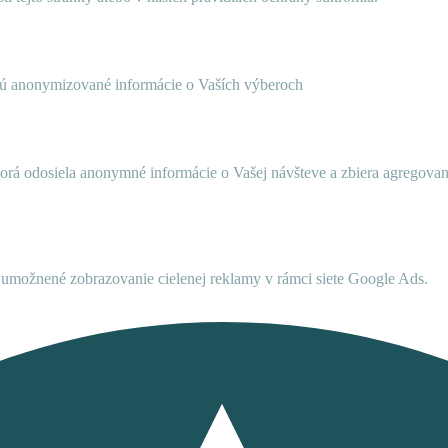
ujú anonymizované informácie o Vaších výberoch
ktorá odosiela anonymné informácie o Vašej návšteve a zbiera agregov
umožnené zobrazovanie cielenej reklamy v rámci siete Google Ads.