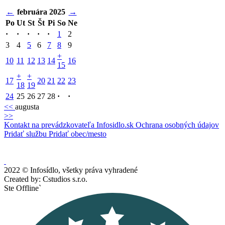
←
februára 2025
→
Po
Ut
St
Št
Pi
So
Ne
·
·
·
·
·
1
2
3
4
5
6
7
8
9
+
10
11
12
13
14
16
15
+
+
17
20
21
22
23
18
19
24
25
26
27
28
·
·
<<
augusta
>>
Kontakt na prevádzkovateľa Infosidlo.sk
Ochrana osobných údajov
Pridať službu
Pridať obec/mesto
2022 © Infosídlo, všetky práva vyhradené
Created by: Cstudios s.r.o.
Ste Offline`