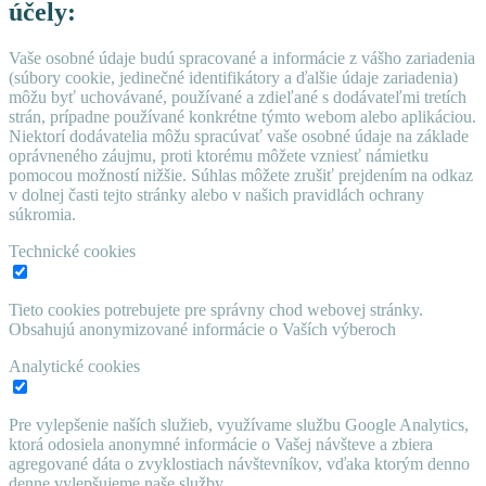
účely:
Vaše osobné údaje budú spracované a informácie z vášho zariadenia
(súbory cookie, jedinečné identifikátory a ďalšie údaje zariadenia)
môžu byť uchovávané, používané a zdieľané s dodávateľmi tretích
strán, prípadne používané konkrétne týmto webom alebo aplikáciou.
Niektorí dodávatelia môžu spracúvať vaše osobné údaje na základe
oprávneného záujmu, proti ktorému môžete vzniesť námietku
pomocou možností nižšie. Súhlas môžete zrušiť prejdením na odkaz
v dolnej časti tejto stránky alebo v našich pravidlách ochrany
súkromia.
Technické cookies
Tieto cookies potrebujete pre správny chod webovej stránky.
Obsahujú anonymizované informácie o Vaších výberoch
Analytické cookies
Pre vylepšenie naších služieb, využívame službu Google Analytics,
ktorá odosiela anonymné informácie o Vašej návšteve a zbiera
agregované dáta o zvyklostiach návštevníkov, vďaka ktorým denno
denne vylepšujeme naše služby.