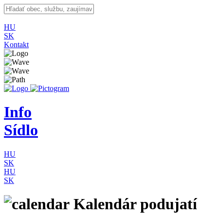
HU
SK
Kontakt
Info
Sídlo
HU
SK
HU
SK
Kalendár podujatí