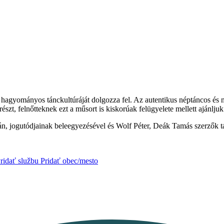
hagyományos tánckultúráját dolgozza fel. Az autentikus néptáncos és n
szt, felnőtteknek ezt a műsort is kiskorúak felügyelete mellett ajánljuk
ván, jogutódjainak beleegyezésével és Wolf Péter, Deák Tamás szerzők
ridať službu
Pridať obec/mesto