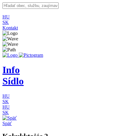
HU
SK
Kontakt
Info
Sídlo
HU
SK
HU
SK
Späť