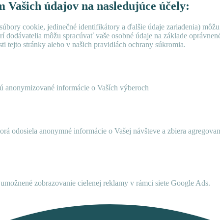
ím Vašich údajov na nasledujúce účely:
úbory cookie, jedinečné identifikátory a ďalšie údaje zariadenia) môžu
rí dodávatelia môžu spracúvať vaše osobné údaje na základe oprávne
ti tejto stránky alebo v našich pravidlách ochrany súkromia.
ujú anonymizované informácie o Vaších výberoch
ktorá odosiela anonymné informácie o Vašej návšteve a zbiera agregov
umožnené zobrazovanie cielenej reklamy v rámci siete Google Ads.