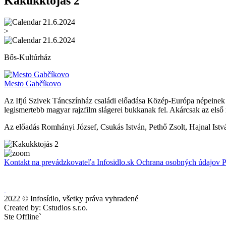
Kakukktojás 2
21.6.2024
>
21.6.2024
Bős-Kultúrház
Mesto Gabčíkovo
Az Ifjú Szivek Táncszínház családi előadása Közép-Európa népeinek 
legismertebb magyar rajzfilm slágerei bukkanak fel. Akárcsak az első ré
Az előadás Romhányi József, Csukás István, Pethő Zsolt, Hajnal Ist
Kontakt na prevádzkovateľa Infosidlo.sk
Ochrana osobných údajov
P
2022 © Infosídlo, všetky práva vyhradené
Created by: Cstudios s.r.o.
Ste Offline`