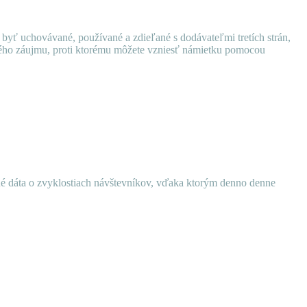
 byť uchovávané, používané a zdieľané s dodávateľmi tretích strán,
ného záujmu, proti ktorému môžete vzniesť námietku pomocou
ané dáta o zvyklostiach návštevníkov, vďaka ktorým denno denne