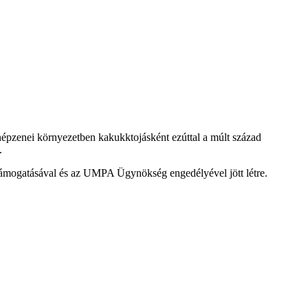
épzenei környezetben kakukktojásként ezúttal a múlt század
.
 támogatásával és az UMPA Ügynökség engedélyével jött létre.