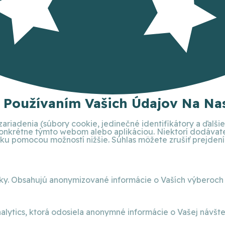
S Používaním Vašich Údajov Na Nas
ariadenia (súbory cookie, jedinečné identifikátory a ďalš
 konkrétne týmto webom alebo aplikáciou. Niektorí dodáva
 pomocou možností nižšie. Súhlas môžete zrušiť prejdením 
nky. Obsahujú anonymizované informácie o Vaších výberoch
alytics, ktorá odosiela anonymné informácie o Vašej návšt