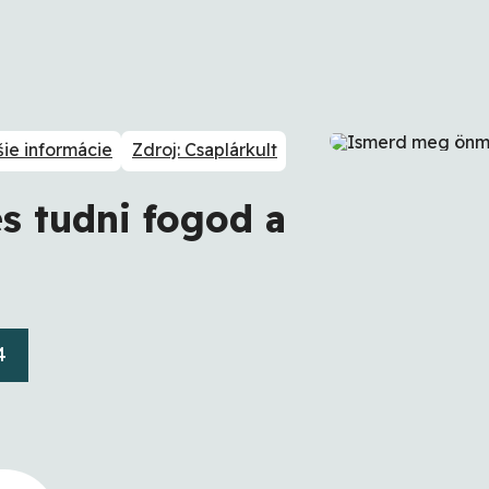
šie informácie
Zdroj: Csaplárkult
 tudni fogod a
4