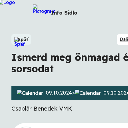
Info
Sídlo
Ďal
Späť
Ismerd meg önmagad és
sorsodat
09.10.2024
>
09.10.202
Csaplár Benedek VMK