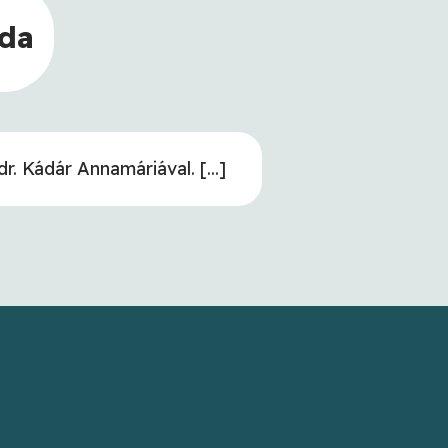
eda
 Kádár Annamáriával. [...]