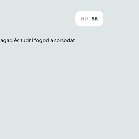
HU
SK