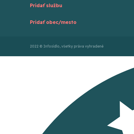
Pridať službu
Pridať obec/mesto
2022 © Infosídlo, všetky práva vyhradené