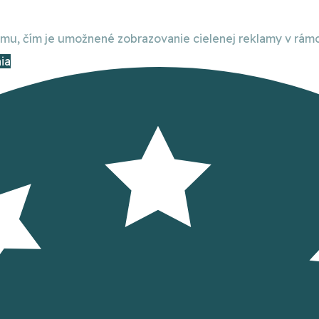
, čím je umožnené zobrazovanie cielenej reklamy v rámci
ia