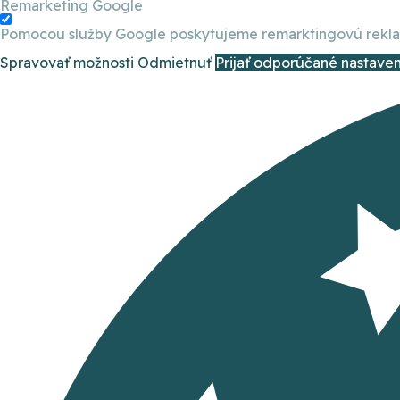
Remarketing Google
Pomocou služby Google poskytujeme remarktingovú reklamu
Spravovať možnosti
Odmietnuť
Prijať odporúčané nastaven