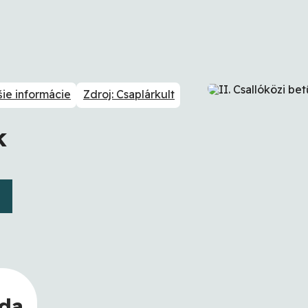
šie informácie
Zdroj: Csaplárkult
k
eda