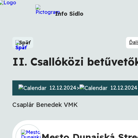
Info
Sídlo
Ďal
Späť
II. Csallóközi betűvető
12.12.2024
>
12.12.2024
Csaplár Benedek VMK
Mesto Dunajská Str