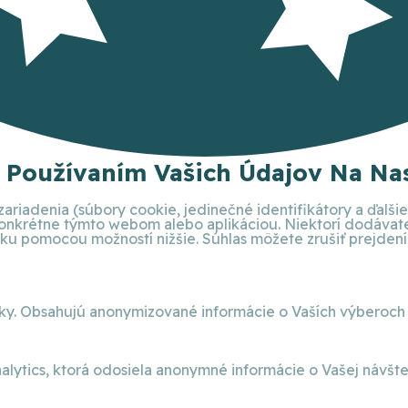
S Používaním Vašich Údajov Na Nas
ariadenia (súbory cookie, jedinečné identifikátory a ďalš
 konkrétne týmto webom alebo aplikáciou. Niektorí dodáva
 pomocou možností nižšie. Súhlas môžete zrušiť prejdením 
nky. Obsahujú anonymizované informácie o Vaších výberoch
alytics, ktorá odosiela anonymné informácie o Vašej návšt