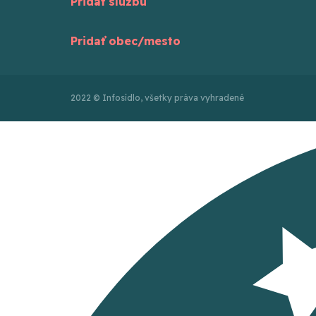
Pridať službu
Pridať obec/mesto
2022 © Infosídlo, všetky práva vyhradené