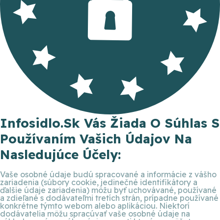
Infosidlo.sk Vás Žiada O Súhlas S
Používaním Vašich Údajov Na
Nasledujúce Účely:
Vaše osobné údaje budú spracované a informácie z vášho
zariadenia (súbory cookie, jedinečné identifikátory a
ďalšie údaje zariadenia) môžu byť uchovávané, používané
a zdieľané s dodávateľmi tretích strán, prípadne používané
konkrétne týmto webom alebo aplikáciou. Niektorí
dodávatelia môžu spracúvať vaše osobné údaje na