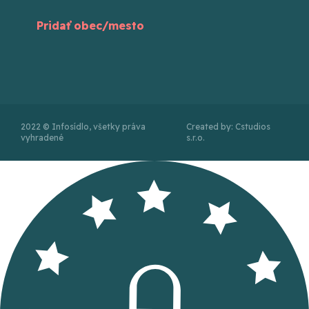
Pridať obec/mesto
2022 © Infosídlo, všetky práva
Created by: Cstudios
vyhradené
s.r.o.