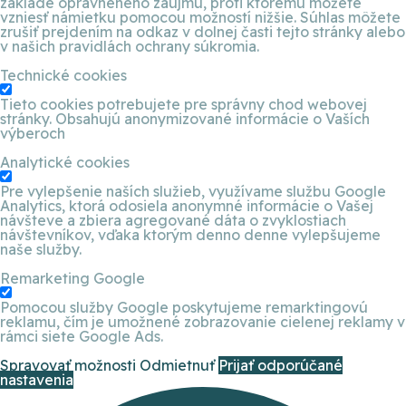
základe oprávneného záujmu, proti ktorému môžete
vzniesť námietku pomocou možností nižšie. Súhlas môžete
zrušiť prejdením na odkaz v dolnej časti tejto stránky alebo
v našich pravidlách ochrany súkromia.
Technické cookies
Tieto cookies potrebujete pre správny chod webovej
stránky. Obsahujú anonymizované informácie o Vaších
výberoch
Analytické cookies
Pre vylepšenie naších služieb, využívame službu Google
Analytics, ktorá odosiela anonymné informácie o Vašej
návšteve a zbiera agregované dáta o zvyklostiach
návštevníkov, vďaka ktorým denno denne vylepšujeme
naše služby.
Remarketing Google
Pomocou služby Google poskytujeme remarktingovú
reklamu, čím je umožnené zobrazovanie cielenej reklamy v
rámci siete Google Ads.
Spravovať možnosti
Odmietnuť
Prijať odporúčané
nastavenia