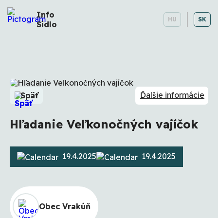
Info
HU
SK
Sídlo
Ďalšie informácie
Späť
Hľadanie Veľkonočných vajíčok
19.4.2025
19.4.2025
Obec Vrakúň