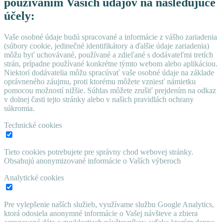
používaním Vašich údajov na nasledujúce
účely:
Vaše osobné údaje budú spracované a informácie z vášho zariadenia
(súbory cookie, jedinečné identifikátory a ďalšie údaje zariadenia)
môžu byť uchovávané, používané a zdieľané s dodávateľmi tretích
strán, prípadne používané konkrétne týmto webom alebo aplikáciou.
Niektorí dodávatelia môžu spracúvať vaše osobné údaje na základe
oprávneného záujmu, proti ktorému môžete vzniesť námietku
pomocou možností nižšie. Súhlas môžete zrušiť prejdením na odkaz
v dolnej časti tejto stránky alebo v našich pravidlách ochrany
súkromia.
Technické cookies
Tieto cookies potrebujete pre správny chod webovej stránky.
Obsahujú anonymizované informácie o Vaších výberoch
Analytické cookies
Pre vylepšenie naších služieb, využívame službu Google Analytics,
ktorá odosiela anonymné informácie o Vašej návšteve a zbiera