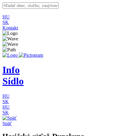
HU
SK
Kontakt
Info
Sídlo
HU
SK
HU
SK
Späť