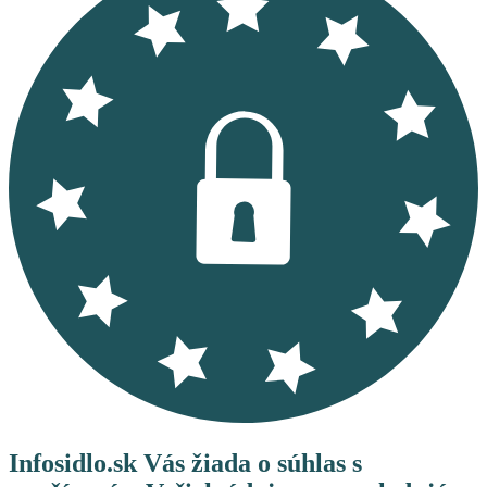
Infosidlo.sk Vás žiada o súhlas s