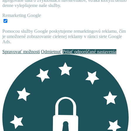
agregované dáta o zvyklostiach návštevníkov, vďaka ktorým denno
denne vylepšujeme naše služby.
Remarketing Google
Pomocou služby Google poskytujeme remarktingovú reklamu, čím
je umožnené zobrazovanie cielenej reklamy v rámci siete Google
Ads.
Spravovať možnosti
Odmietnuť
Prijať odporúčané nastavenia