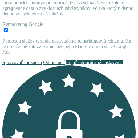
ktorá odosiela anonymné informácie o Vašej návšteve a zbiera
agregované dáta o zvyklostiach návštevníkov, vďaka ktorým denno
denne vylepšujeme naše služby.
Remarketing Google
Pomocou služby Google poskytujeme remarktingovú reklamu, čím
je umožnené zobrazovanie cielenej reklamy v rámci siete Google
Ads.
Spravovať možnosti
Odmietnuť
Prijať odporúčané nastavenia