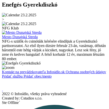
Enefgés Gyerekdiszkó
23.2.2025
>
23.2.2025
NFG Klub
Mesto Dunajská Streda
NFG-s szülők és csimótáik kérésére elindítjuk a Gyerekdiszkó
partisorozatot. Az első ilyen dizsire február 23-án, vasárnap, délután
háromtól este hétig várjuk a kicsiket, nagyokat. Lesz sok fény, jó
zene és kedves hangulat! A felső korhatár 12 év, maximum létszám
80 ember.
Kontakt na prevádzkovateľa Infosidlo.sk
Ochrana osobných údajov
Pridať službu
Pridať obec/mesto
2022 © Infosídlo, všetky práva vyhradené
Created by: Cstudios s.r.o.
Ste Offline`