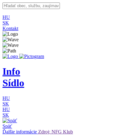
HU
SK
Kontakt
Info
Sídlo
HU
SK
HU
SK
Späť
Ďalšie informácie
Zdroj: NFG Klub