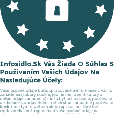
Infosidlo.sk Vás Žiada O Súhlas S
Používaním Vašich Údajov Na
Nasledujúce Účely:
Vaše osobné údaje budú spracované a informácie z vášho
zariadenia (súbory cookie, jedinečné identifikátory a
ďalšie údaje zariadenia) môžu byť uchovávané, používané
a zdieľané s dodávateľmi tretích strán, prípadne používané
konkrétne týmto webom alebo aplikáciou. Niektorí
dodávatelia môžu spracúvať vaše osobné údaje na