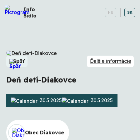
Info
HU
SK
Sídlo
Ďalšie informácie
Späť
Deň detí-Diakovce
30.5.2025
30.5.2025
Obec Diakovce