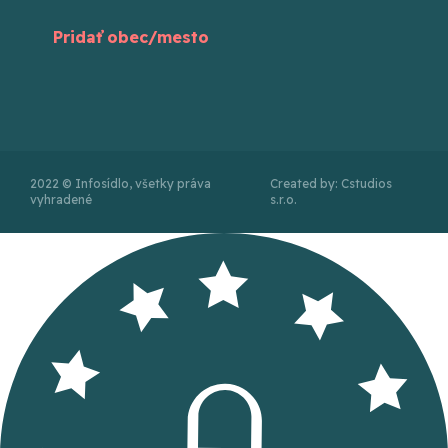
Pridať obec/mesto
2022 © Infosídlo, všetky práva
Created by: Cstudios
vyhradené
s.r.o.