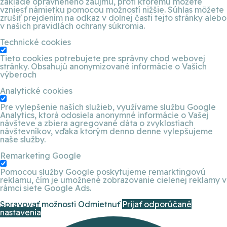
základe oprávneného záujmu, proti ktorému môžete
vzniesť námietku pomocou možností nižšie. Súhlas môžete
zrušiť prejdením na odkaz v dolnej časti tejto stránky alebo
v našich pravidlách ochrany súkromia.
Technické cookies
Tieto cookies potrebujete pre správny chod webovej
stránky. Obsahujú anonymizované informácie o Vaších
výberoch
Analytické cookies
Pre vylepšenie naších služieb, využívame službu Google
Analytics, ktorá odosiela anonymné informácie o Vašej
návšteve a zbiera agregované dáta o zvyklostiach
návštevníkov, vďaka ktorým denno denne vylepšujeme
naše služby.
Remarketing Google
Pomocou služby Google poskytujeme remarktingovú
reklamu, čím je umožnené zobrazovanie cielenej reklamy v
rámci siete Google Ads.
Spravovať možnosti
Odmietnuť
Prijať odporúčané
nastavenia