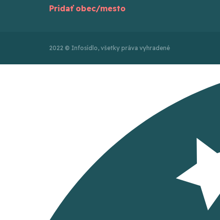
Pridať obec/mesto
2022 © Infosídlo, všetky práva vyhradené