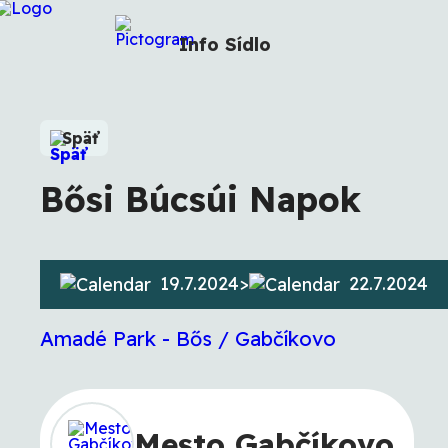
Info
Sídlo
Späť
Bősi Búcsúi Napok
19.7.2024
>
22.7.2024
Amadé Park - Bős / Gabčíkovo
Mesto Gabčíkovo