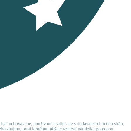
 byť uchovávané, používané a zdieľané s dodávateľmi tretích strán,
ného záujmu, proti ktorému môžete vzniesť námietku pomocou