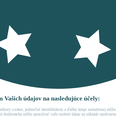
ím Vašich údajov na nasledujúce účely:
úbory cookie, jedinečné identifikátory a ďalšie údaje zariadenia) môžu
rí dodávatelia môžu spracúvať vaše osobné údaje na základe oprávne