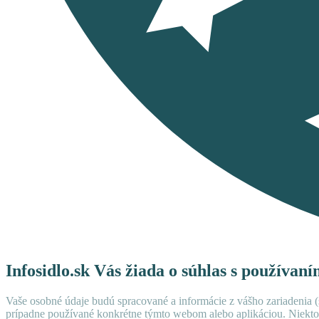
Infosidlo.sk Vás žiada o súhlas s používan
Vaše osobné údaje budú spracované a informácie z vášho zariadenia (s
prípadne používané konkrétne týmto webom alebo aplikáciou. Niekto