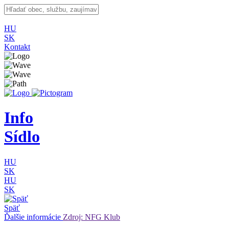
HU
SK
Kontakt
Info
Sídlo
HU
SK
HU
SK
Späť
Ďalšie informácie
Zdroj: NFG Klub