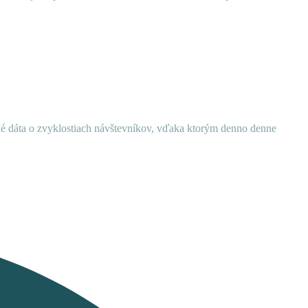
ané dáta o zvyklostiach návštevníkov, vďaka ktorým denno denne