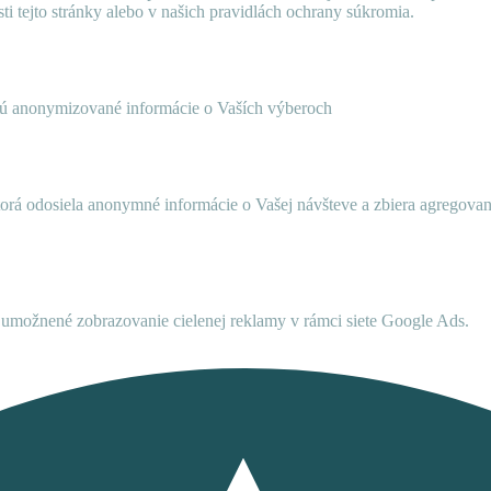
ti tejto stránky alebo v našich pravidlách ochrany súkromia.
ujú anonymizované informácie o Vaších výberoch
ktorá odosiela anonymné informácie o Vašej návšteve a zbiera agregov
umožnené zobrazovanie cielenej reklamy v rámci siete Google Ads.