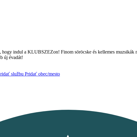
enti, hogy indul a KLUBSZEZon! Finom söröcske és kellemes muzsikák me
b új évadát!
ridať službu
Pridať obec/mesto