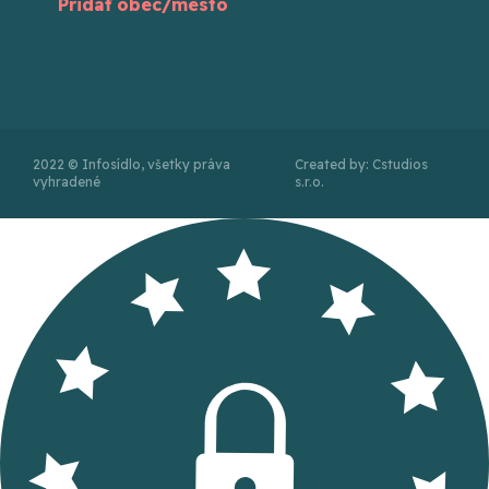
Pridať obec/mesto
2022 © Infosídlo, všetky práva
Created by: Cstudios
vyhradené
s.r.o.