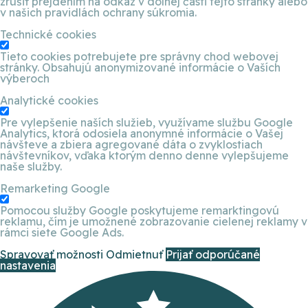
zrušiť prejdením na odkaz v dolnej časti tejto stránky alebo
v našich pravidlách ochrany súkromia.
Technické cookies
Tieto cookies potrebujete pre správny chod webovej
stránky. Obsahujú anonymizované informácie o Vaších
výberoch
Analytické cookies
Pre vylepšenie naších služieb, využívame službu Google
Analytics, ktorá odosiela anonymné informácie o Vašej
návšteve a zbiera agregované dáta o zvyklostiach
návštevníkov, vďaka ktorým denno denne vylepšujeme
naše služby.
Remarketing Google
Pomocou služby Google poskytujeme remarktingovú
reklamu, čím je umožnené zobrazovanie cielenej reklamy v
rámci siete Google Ads.
Spravovať možnosti
Odmietnuť
Prijať odporúčané
nastavenia