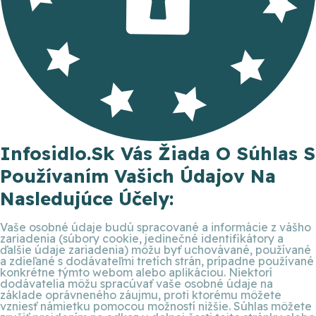
Infosidlo.sk Vás Žiada O Súhlas S
Používaním Vašich Údajov Na
Nasledujúce Účely:
Vaše osobné údaje budú spracované a informácie z vášho
zariadenia (súbory cookie, jedinečné identifikátory a
ďalšie údaje zariadenia) môžu byť uchovávané, používané
a zdieľané s dodávateľmi tretích strán, prípadne používané
konkrétne týmto webom alebo aplikáciou. Niektorí
dodávatelia môžu spracúvať vaše osobné údaje na
základe oprávneného záujmu, proti ktorému môžete
vzniesť námietku pomocou možností nižšie. Súhlas môžete