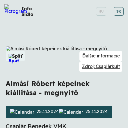
Info
HU
SK
Sídlo
Ďalšie informácie
Späť
Zdroj: Csaplárkult
Almási Róbert képeinek
kiállítása - megnyitó
25.11.2024
25.11.2024
Csaplár Benedek VMK