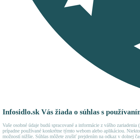
Infosidlo.sk Vás žiada o súhlas s používan
Vaše osobné údaje budú spracované a informácie z vášho zariadenia (s
prípadne používané konkrétne týmto webom alebo aplikáciou. Niekto
možností nižšie. Súhlas môžete zrušiť prejdením na odkaz v dolnej čas