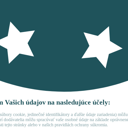
ím Vašich údajov na nasledujúce účely:
úbory cookie, jedinečné identifikátory a ďalšie údaje zariadenia) môžu
rí dodávatelia môžu spracúvať vaše osobné údaje na základe oprávne
ti tejto stránky alebo v našich pravidlách ochrany súkromia.