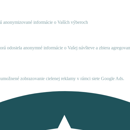
ujú anonymizované informácie o Vaších výberoch
ktorá odosiela anonymné informácie o Vašej návšteve a zbiera agregov
umožnené zobrazovanie cielenej reklamy v rámci siete Google Ads.