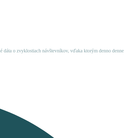
ané dáta o zvyklostiach návštevníkov, vďaka ktorým denno denne