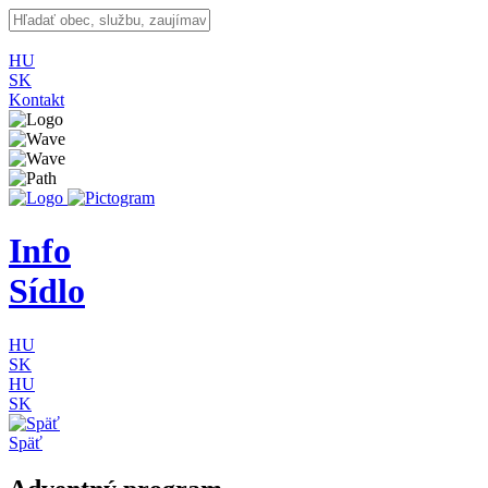
HU
SK
Kontakt
Info
Sídlo
HU
SK
HU
SK
Späť