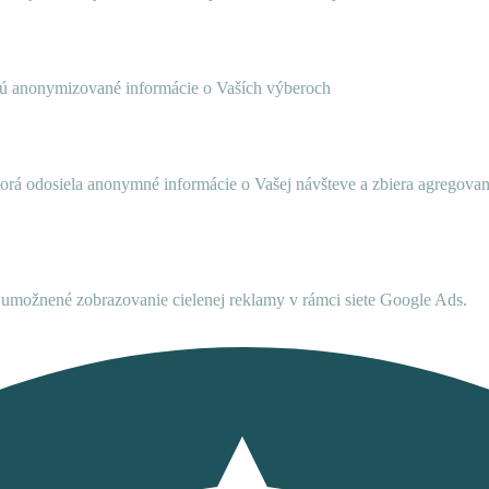
ujú anonymizované informácie o Vaších výberoch
ktorá odosiela anonymné informácie o Vašej návšteve a zbiera agregov
umožnené zobrazovanie cielenej reklamy v rámci siete Google Ads.