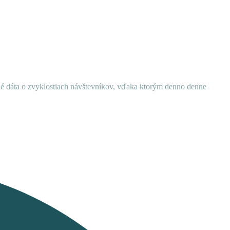
ané dáta o zvyklostiach návštevníkov, vďaka ktorým denno denne