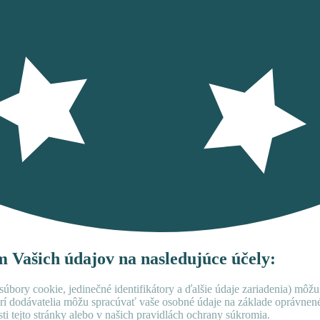
ím Vašich údajov na nasledujúce účely:
úbory cookie, jedinečné identifikátory a ďalšie údaje zariadenia) môžu
rí dodávatelia môžu spracúvať vaše osobné údaje na základe oprávne
ti tejto stránky alebo v našich pravidlách ochrany súkromia.