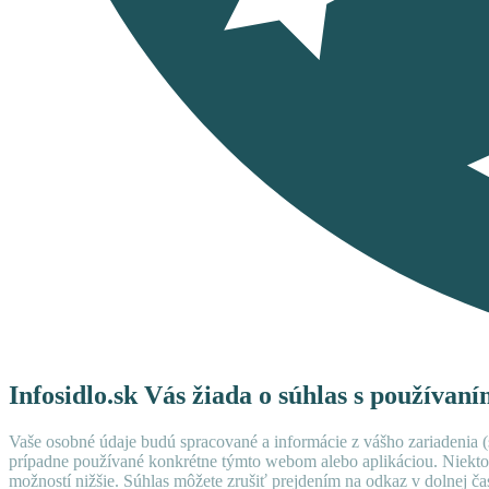
Infosidlo.sk Vás žiada o súhlas s používan
Vaše osobné údaje budú spracované a informácie z vášho zariadenia (s
prípadne používané konkrétne týmto webom alebo aplikáciou. Niekto
možností nižšie. Súhlas môžete zrušiť prejdením na odkaz v dolnej čas