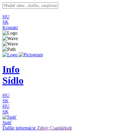
HU
SK
Kontakt
Info
Sídlo
HU
SK
HU
SK
Späť
Ďalšie informácie
Zdroj: Csaplárkult