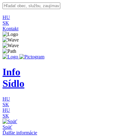
HU
SK
Kontakt
Info
Sídlo
HU
SK
HU
SK
Späť
Ďalšie informácie