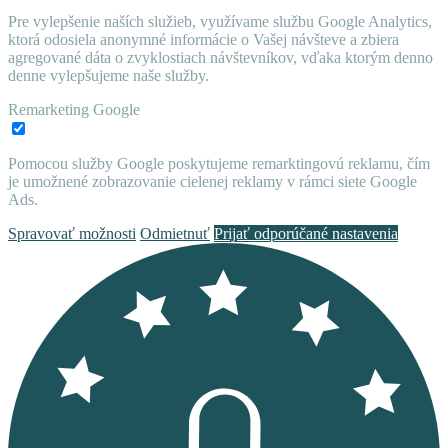
Pre vylepšenie naších služieb, využívame službu Google Analytics,
ktorá odosiela anonymné informácie o Vašej návšteve a zbiera
agregované dáta o zvyklostiach návštevníkov, vďaka ktorým denno
denne vylepšujeme naše služby.
Remarketing Google
Pomocou služby Google poskytujeme remarktingovú reklamu, čím
je umožnené zobrazovanie cielenej reklamy v rámci siete Google
Ads.
Spravovať možnosti
Odmietnuť
Prijať odporúčané nastavenia