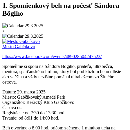
1. Spomienkový beh na počesť Sándora
Bögiho
29.3.2025
>
29.3.2025
Mesto Gabčíkovo
https://www.facebook.com/events/489028504247523/
Spomeňme si spolu na Sándora Bögiho, priateľa, ultrabežca,
mentora, sparťanského hrdinu, ktorý bol pod kúzlom behu dlhšie
ako väčšina a vždy nezištne pomáhal ultrabežcom zo Žitného
ostrova.
Dátum: 29. marca 2025
Miesto: Gabčíkovský Amadé Park
Organizátor: Bežecký Klub Gabčíkovo
Časová os:
Registrácia: od 7:30 do 13:30 hod.
Trvanie: od 8:01 do 14:00 hod.
Beh otvoríme o 8.00 hod, pričom začneme 1 minútou ticha na