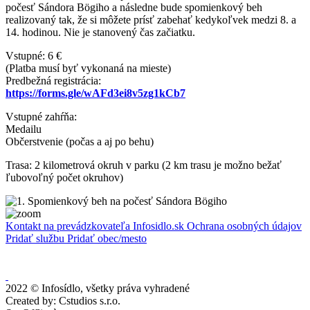
počesť Sándora Bögiho a následne bude spomienkový beh
realizovaný tak, že si môžete prísť zabehať kedykoľvek medzi 8. a
14. hodinou. Nie je stanovený čas začiatku.
Vstupné: 6 €
(Platba musí byť vykonaná na mieste)
Predbežná registrácia:
https://forms.gle/wAFd3ei8v5zg1kCb7
Vstupné zahŕňa:
Medailu
Občerstvenie (počas a aj po behu)
Trasa: 2 kilometrová okruh v parku (2 km trasu je možno bežať
ľubovoľný počet okruhov)
Kontakt na prevádzkovateľa Infosidlo.sk
Ochrana osobných údajov
Pridať službu
Pridať obec/mesto
2022 © Infosídlo, všetky práva vyhradené
Created by: Cstudios s.r.o.