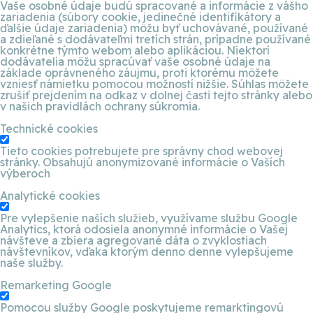
Vaše osobné údaje budú spracované a informácie z vášho
zariadenia (súbory cookie, jedinečné identifikátory a
ďalšie údaje zariadenia) môžu byť uchovávané, používané
a zdieľané s dodávateľmi tretích strán, prípadne používané
konkrétne týmto webom alebo aplikáciou. Niektorí
dodávatelia môžu spracúvať vaše osobné údaje na
základe oprávneného záujmu, proti ktorému môžete
vzniesť námietku pomocou možností nižšie. Súhlas môžete
zrušiť prejdením na odkaz v dolnej časti tejto stránky alebo
v našich pravidlách ochrany súkromia.
Technické cookies
Tieto cookies potrebujete pre správny chod webovej
stránky. Obsahujú anonymizované informácie o Vaších
výberoch
Analytické cookies
Pre vylepšenie naších služieb, využívame službu Google
Analytics, ktorá odosiela anonymné informácie o Vašej
návšteve a zbiera agregované dáta o zvyklostiach
návštevníkov, vďaka ktorým denno denne vylepšujeme
naše služby.
Remarketing Google
Pomocou služby Google poskytujeme remarktingovú