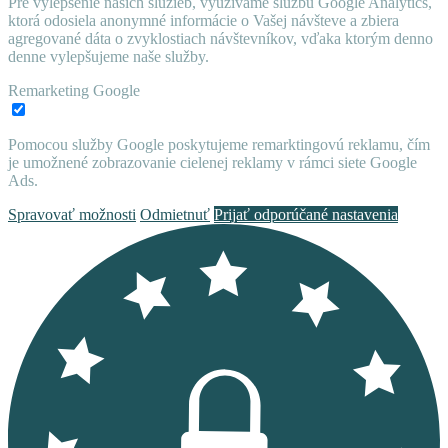
Pre vylepšenie naších služieb, využívame službu Google Analytics,
ktorá odosiela anonymné informácie o Vašej návšteve a zbiera
agregované dáta o zvyklostiach návštevníkov, vďaka ktorým denno
denne vylepšujeme naše služby.
Remarketing Google
Pomocou služby Google poskytujeme remarktingovú reklamu, čím
je umožnené zobrazovanie cielenej reklamy v rámci siete Google
Ads.
Spravovať možnosti
Odmietnuť
Prijať odporúčané nastavenia