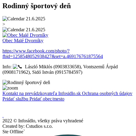
Rodinný športový deň
21.6.2025
>
21.6.2025
Obec Malé Dvorníky
https://www.facebook.com/photo/?
fbid=1258548052938427&set=a.469176761875564
Info:
László Miklós (0903833658), Vontszemű Árpád
(0908171962), Sidó István (0915784597)
Kontakt na prevádzkovateľa Infosidlo.sk
Ochrana osobných údajov
Pridať službu
Pridať obec/mesto
2022 © Infosídlo, všetky práva vyhradené
Created by: Cstudios s.r.o.
Ste Offline`