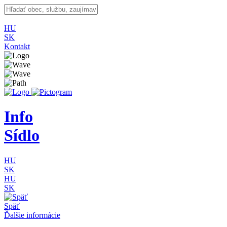
HU
SK
Kontakt
Info
Sídlo
HU
SK
HU
SK
Späť
Ďalšie informácie