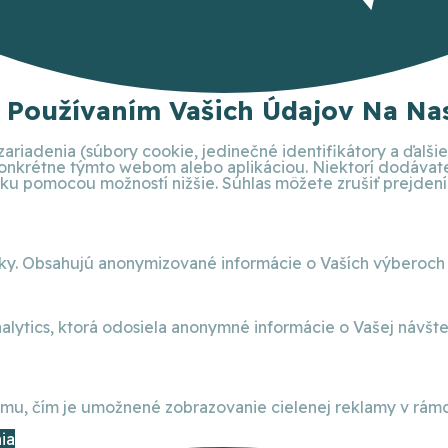
S Používaním Vašich Údajov Na Nas
ariadenia (súbory cookie, jedinečné identifikátory a ďalš
 konkrétne týmto webom alebo aplikáciou. Niektorí dodáva
 pomocou možností nižšie. Súhlas môžete zrušiť prejdením 
nky. Obsahujú anonymizované informácie o Vaších výberoch
alytics, ktorá odosiela anonymné informácie o Vašej návšt
, čím je umožnené zobrazovanie cielenej reklamy v rámci
ia