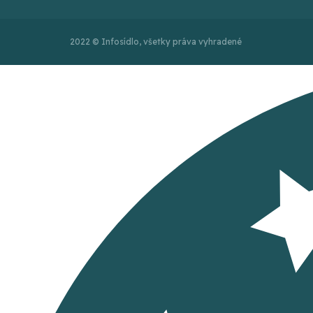
2022 © Infosídlo, všetky práva vyhradené