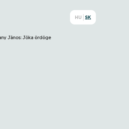
HU
SK