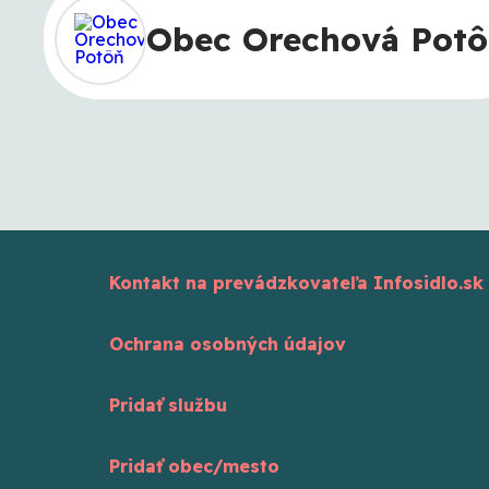
Obec Orechová Pot
Kontakt na prevádzkovateľa Infosidlo.sk
Ochrana osobných údajov
Pridať službu
Pridať obec/mesto