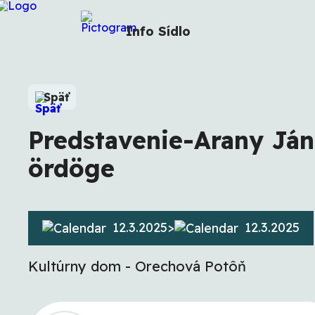
Info
Sídlo
Späť
Predstavenie-Arany Ján
ördöge
12.3.2025
>
12.3.2025
Kultúrny dom - Orechová Potôň