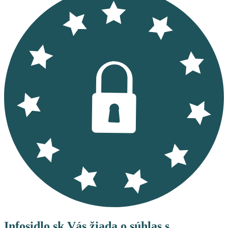
Infosidlo.sk Vás žiada o súhlas s