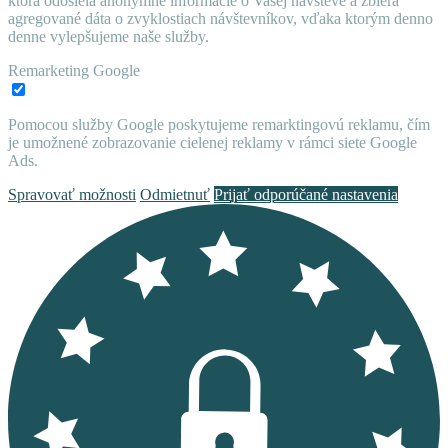
ktorá odosiela anonymné informácie o Vašej návšteve a zbiera
agregované dáta o zvyklostiach návštevníkov, vďaka ktorým denno
denne vylepšujeme naše služby.
Remarketing Google
Pomocou služby Google poskytujeme remarktingovú reklamu, čím
je umožnené zobrazovanie cielenej reklamy v rámci siete Google
Ads.
Spravovať možnosti
Odmietnuť
Prijať odporúčané nastavenia