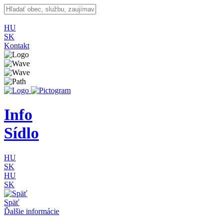
HU
SK
Kontakt
Info
Sídlo
HU
SK
HU
SK
Späť
Ďalšie informácie