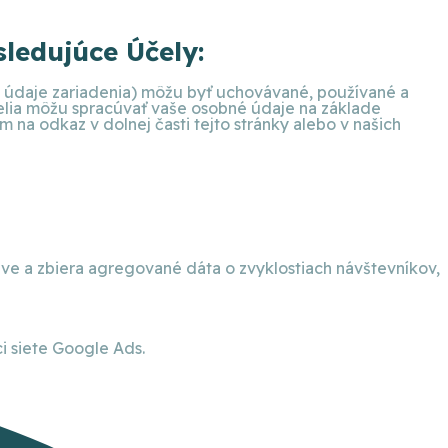
ledujúce Účely:
ie údaje zariadenia) môžu byť uchovávané, používané a
telia môžu spracúvať vaše osobné údaje na základe
na odkaz v dolnej časti tejto stránky alebo v našich
eve a zbiera agregované dáta o zvyklostiach návštevníkov,
 siete Google Ads.