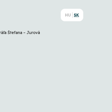
HU
SK