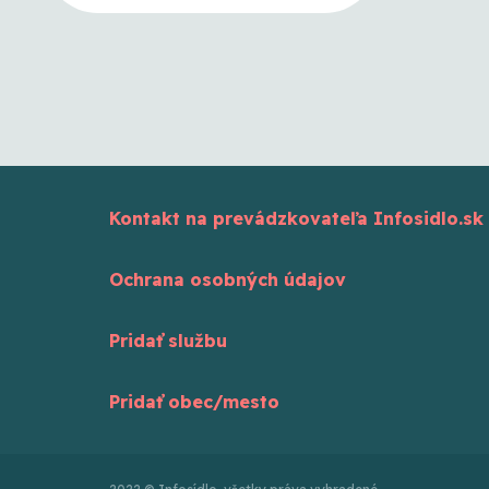
Kontakt na prevádzkovateľa Infosidlo.sk
Ochrana osobných údajov
Pridať službu
Pridať obec/mesto