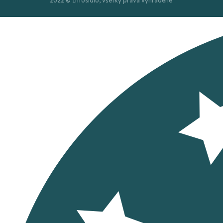
2022 © Infosídlo, všetky práva vyhradené