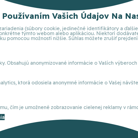
S Používaním Vašich Údajov Na Nas
ariadenia (súbory cookie, jedinečné identifikátory a ďalš
 konkrétne týmto webom alebo aplikáciou. Niektorí dodáva
 pomocou možností nižšie. Súhlas môžete zrušiť prejdením 
nky. Obsahujú anonymizované informácie o Vaších výberoch
alytics, ktorá odosiela anonymné informácie o Vašej návšt
, čím je umožnené zobrazovanie cielenej reklamy v rámci
ia