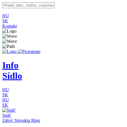
HU
SK
Kontakt
Info
Sídlo
HU
SK
HU
SK
Späť
Zdroj: Slovakia Ring