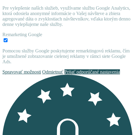
Pre vylepšenie naších služieb, využívame službu Google Analytics,
ktorá odosiela anonymné informácie o Vašej návšteve a zbiera
agregované dáta o zvyklostiach návštevníkov, vďaka ktorým denno
denne vylepšujeme naše služby.
Remarketing Google
Pomocou služby Google poskytujeme remarktingovú reklamu, čím
je umožnené zobrazovanie cielenej reklamy v rámci siete Google
Ads.
Spravovať možnosti
Odmietnuť
Prijať odporúčané nastavenia