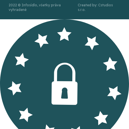
2022 © Infosídlo, všetky práva
Created by: Cstudios
vyhradené
s.r.o.