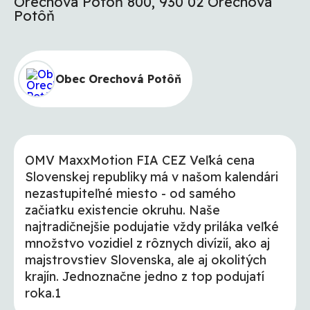
Orechová Potôň 800, 930 02 Orechová
Potôň
Obec Orechová Potôň
OMV MaxxMotion FIA CEZ Veľká cena
Slovenskej republiky má v našom kalendári
nezastupiteľné miesto - od samého
začiatku existencie okruhu. Naše
najtradičnejšie podujatie vždy priláka veľké
množstvo vozidiel z rôznych divízií, ako aj
majstrovstiev Slovenska, ale aj okolitých
krajín. Jednoznačne jedno z top podujatí
roka.1