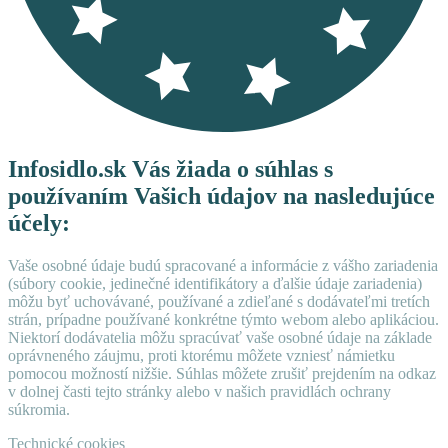
Infosidlo.sk Vás žiada o súhlas s
používaním Vašich údajov na nasledujúce
účely:
Vaše osobné údaje budú spracované a informácie z vášho zariadenia
(súbory cookie, jedinečné identifikátory a ďalšie údaje zariadenia)
môžu byť uchovávané, používané a zdieľané s dodávateľmi tretích
strán, prípadne používané konkrétne týmto webom alebo aplikáciou.
Niektorí dodávatelia môžu spracúvať vaše osobné údaje na základe
oprávneného záujmu, proti ktorému môžete vzniesť námietku
pomocou možností nižšie. Súhlas môžete zrušiť prejdením na odkaz
v dolnej časti tejto stránky alebo v našich pravidlách ochrany
súkromia.
Technické cookies