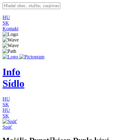
HU
SK
Kontakt
Info
Sídlo
HU
SK
HU
SK
Späť