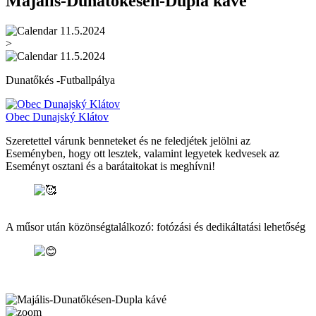
Majális-Dunatőkésen-Dupla kávé
11.5.2024
>
11.5.2024
Dunatőkés -Futballpálya
Obec Dunajský Klátov
Szeretettel várunk benneteket és ne feledjétek jelölni az
Eseményben, hogy ott lesztek, valamint legyetek kedvesek az
Eseményt osztani és a barátaitokat is meghívni!
A műsor után közönségtalálkozó: fotózási és dedikáltatási lehetőség