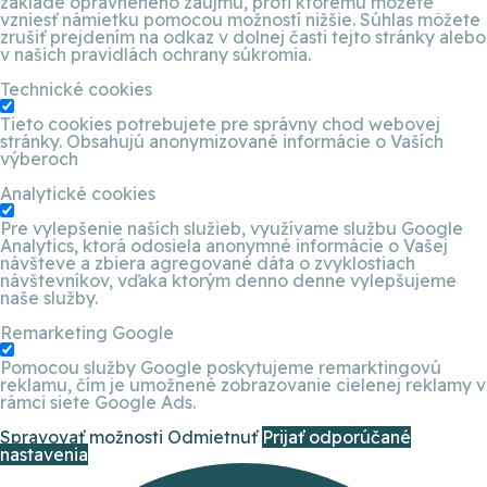
základe oprávneného záujmu, proti ktorému môžete
vzniesť námietku pomocou možností nižšie. Súhlas môžete
zrušiť prejdením na odkaz v dolnej časti tejto stránky alebo
v našich pravidlách ochrany súkromia.
Technické cookies
Tieto cookies potrebujete pre správny chod webovej
stránky. Obsahujú anonymizované informácie o Vaších
výberoch
Analytické cookies
Pre vylepšenie naších služieb, využívame službu Google
Analytics, ktorá odosiela anonymné informácie o Vašej
návšteve a zbiera agregované dáta o zvyklostiach
návštevníkov, vďaka ktorým denno denne vylepšujeme
naše služby.
Remarketing Google
Pomocou služby Google poskytujeme remarktingovú
reklamu, čím je umožnené zobrazovanie cielenej reklamy v
rámci siete Google Ads.
Spravovať možnosti
Odmietnuť
Prijať odporúčané
nastavenia