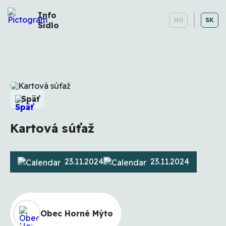
Info
HU
SK
Sídlo
Späť
Kartová súťaž
23.11.2024
23.11.2024
Obec Horné Mýto