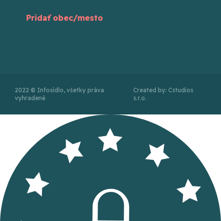
Pridať obec/mesto
2022 © Infosídlo, všetky práva
Created by: Cstudios
vyhradené
s.r.o.