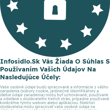
Infosidlo.sk Vás Žiada O Súhlas S
Používaním Vašich Údajov Na
Nasledujúce Účely:
Vaše osobné údaje budú spracované a informácie z vášho
zariadenia (súbory cookie, jedinečné identifikátory a
ďalšie údaje zariadenia) môžu byť uchovávané, používané
a zdieľané s dodávateľmi tretích strán, prípadne používané
konkrétne týmto webom alebo aplikáciou. Niektorí
dodávatelia môžu spracúvať vaše osobné údaje na