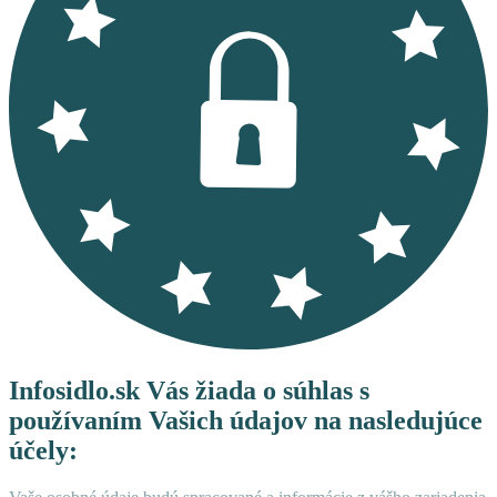
Infosidlo.sk Vás žiada o súhlas s
používaním Vašich údajov na nasledujúce
účely: