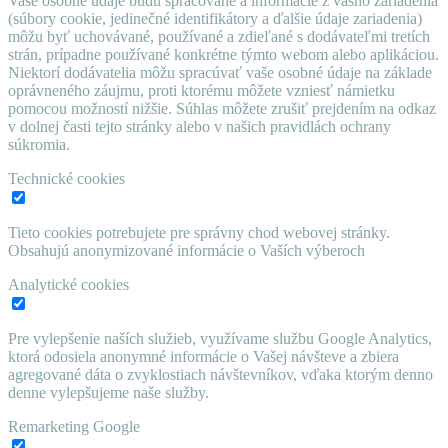
Vaše osobné údaje budú spracované a informácie z vášho zariadenia
(súbory cookie, jedinečné identifikátory a ďalšie údaje zariadenia)
môžu byť uchovávané, používané a zdieľané s dodávateľmi tretích
strán, prípadne používané konkrétne týmto webom alebo aplikáciou.
Niektorí dodávatelia môžu spracúvať vaše osobné údaje na základe
oprávneného záujmu, proti ktorému môžete vzniesť námietku
pomocou možností nižšie. Súhlas môžete zrušiť prejdením na odkaz
v dolnej časti tejto stránky alebo v našich pravidlách ochrany
súkromia.
Technické cookies
Tieto cookies potrebujete pre správny chod webovej stránky.
Obsahujú anonymizované informácie o Vaších výberoch
Analytické cookies
Pre vylepšenie naších služieb, využívame službu Google Analytics,
ktorá odosiela anonymné informácie o Vašej návšteve a zbiera
agregované dáta o zvyklostiach návštevníkov, vďaka ktorým denno
denne vylepšujeme naše služby.
Remarketing Google