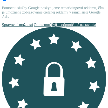
Pomocou služby Google poskytujeme remarktingovú reklamu, čím
je umožnené zobrazovanie cielenej reklamy v rámci siete Google
Ads.
Spravovať možnosti
Odmietnuť
Prijať odporúčané nastavenia