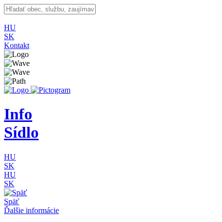
HU
SK
Kontakt
Info
Sídlo
HU
SK
HU
SK
Späť
Ďalšie informácie