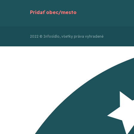
Pridať obec/mesto
2022 © Infosídlo, všetky práva vyhradené