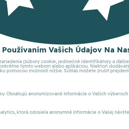
S Používaním Vašich Údajov Na Nas
ariadenia (súbory cookie, jedinečné identifikátory a ďalš
 konkrétne týmto webom alebo aplikáciou. Niektorí dodáva
 pomocou možností nižšie. Súhlas môžete zrušiť prejdením 
nky. Obsahujú anonymizované informácie o Vaších výberoch
alytics, ktorá odosiela anonymné informácie o Vašej návšt