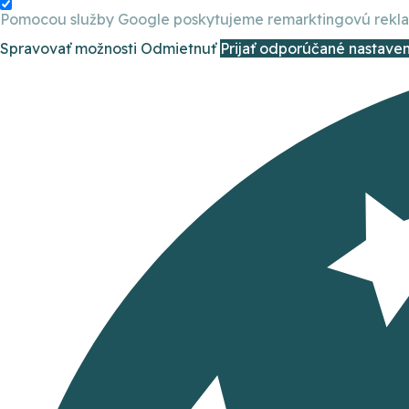
Pomocou služby Google poskytujeme remarktingovú reklamu
Spravovať možnosti
Odmietnuť
Prijať odporúčané nastaven